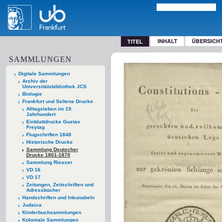
INHALT
ÜBERSICH
TITEL
SAMMLUNGEN
Digitale Sammlungen
Archiv der
Universitätsbibliothek JCS
Biologie
Frankfurt und Seltene Drucke
Alltagsleben im 19.
Jahrhundert
Einblattdrucke Gustav
Freytag
Flugschriften 1848
Historische Drucke
Sammlung Deutscher
Drucke 1801-1870
Sammlung Riesser
VD 16
VD 17
Zeitungen, Zeitschriften und
Adressbücher
Handschriften und Inkunabeln
Judaica
Kinderbuchsammlungen
Koloniale Sammlungen