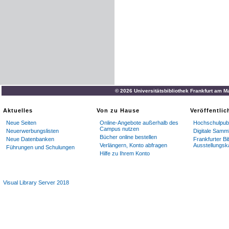
© 2026 Universitätsbibliothek Frankfurt am M
Aktuelles
Von zu Hause
Veröffentli
Neue Seiten
Online-Angebote außerhalb des
Hochschulpubl
Campus nutzen
Neuerwerbungslisten
Digitale Samm
Bücher online bestellen
Neue Datenbanken
Frankfurter Bi
Verlängern, Konto abfragen
Ausstellungsk
Führungen und Schulungen
Hilfe zu Ihrem Konto
Visual Library Server 2018