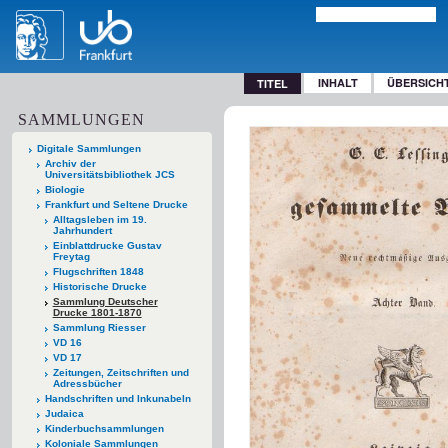
INHALT
ÜBERSICH
TITEL
SAMMLUNGEN
Digitale Sammlungen
Archiv der
Universitätsbibliothek JCS
Biologie
Frankfurt und Seltene Drucke
Alltagsleben im 19.
Jahrhundert
Einblattdrucke Gustav
Freytag
Flugschriften 1848
Historische Drucke
Sammlung Deutscher
Drucke 1801-1870
Sammlung Riesser
VD 16
VD 17
Zeitungen, Zeitschriften und
Adressbücher
Handschriften und Inkunabeln
Judaica
Kinderbuchsammlungen
Koloniale Sammlungen