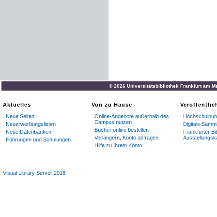
© 2026 Universitätsbibliothek Frankfurt am M
Aktuelles
Von zu Hause
Veröffentli
Neue Seiten
Online-Angebote außerhalb des
Hochschulpubl
Campus nutzen
Neuerwerbungslisten
Digitale Samm
Bücher online bestellen
Neue Datenbanken
Frankfurter Bi
Verlängern, Konto abfragen
Ausstellungsk
Führungen und Schulungen
Hilfe zu Ihrem Konto
Visual Library Server 2018