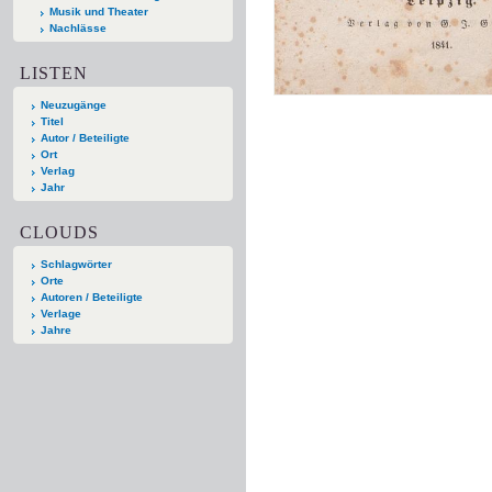
Musik und Theater
Nachlässe
LISTEN
Neuzugänge
Titel
Autor / Beteiligte
Ort
Verlag
Jahr
CLOUDS
Schlagwörter
Orte
Autoren / Beteiligte
Verlage
Jahre