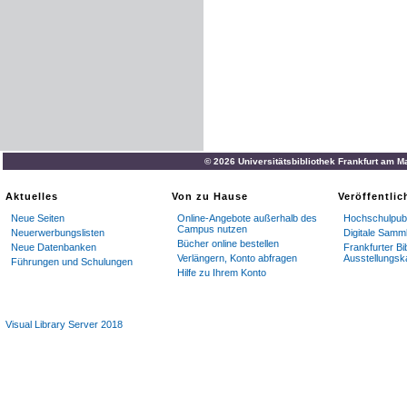
© 2026 Universitätsbibliothek Frankfurt am M
Aktuelles
Von zu Hause
Veröffentli
Neue Seiten
Online-Angebote außerhalb des
Hochschulpubl
Campus nutzen
Neuerwerbungslisten
Digitale Samm
Bücher online bestellen
Neue Datenbanken
Frankfurter Bi
Verlängern, Konto abfragen
Ausstellungsk
Führungen und Schulungen
Hilfe zu Ihrem Konto
Visual Library Server 2018