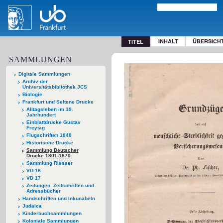
INHALT
ÜBERSICH
TITEL
SAMMLUNGEN
Digitale Sammlungen
Archiv der
Universitätsbibliothek JCS
Biologie
Frankfurt und Seltene Drucke
Alltagsleben im 19.
Jahrhundert
Einblattdrucke Gustav
Freytag
Flugschriften 1848
Historische Drucke
Sammlung Deutscher
Drucke 1801-1870
Sammlung Riesser
VD 16
VD 17
Zeitungen, Zeitschriften und
Adressbücher
Handschriften und Inkunabeln
Judaica
Kinderbuchsammlungen
Koloniale Sammlungen