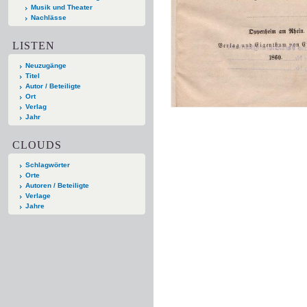
Musik und Theater
Nachlässe
LISTEN
Neuzugänge
Titel
Autor / Beteiligte
Ort
Verlag
Jahr
CLOUDS
Schlagwörter
Orte
Autoren / Beteiligte
Verlage
Jahre