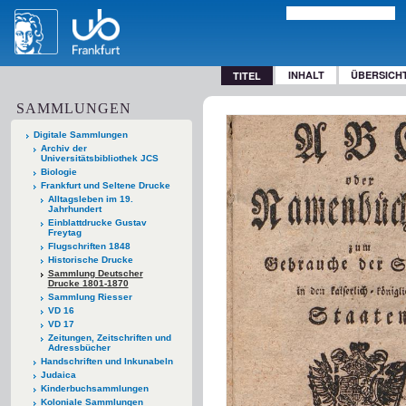
INHALT
ÜBERSICH
TITEL
SAMMLUNGEN
Digitale Sammlungen
Archiv der
Universitätsbibliothek JCS
Biologie
Frankfurt und Seltene Drucke
Alltagsleben im 19.
Jahrhundert
Einblattdrucke Gustav
Freytag
Flugschriften 1848
Historische Drucke
Sammlung Deutscher
Drucke 1801-1870
Sammlung Riesser
VD 16
VD 17
Zeitungen, Zeitschriften und
Adressbücher
Handschriften und Inkunabeln
Judaica
Kinderbuchsammlungen
Koloniale Sammlungen