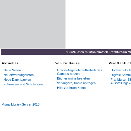
© 2026 Universitätsbibliothek Frankfurt am M
Aktuelles
Von zu Hause
Veröffentli
Neue Seiten
Online-Angebote außerhalb des
Hochschulpubl
Campus nutzen
Neuerwerbungslisten
Digitale Samm
Bücher online bestellen
Neue Datenbanken
Frankfurter Bi
Verlängern, Konto abfragen
Ausstellungsk
Führungen und Schulungen
Hilfe zu Ihrem Konto
Visual Library Server 2018