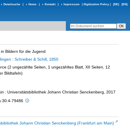
Detailsuche
|
Home
|
Kontakt
|
Impressum
|
Digitization Policy
|
[DE]
[EN]
in Bildern für die Jugend
lingen
:
Schreiber & Schill
,
1850
ce (2 ungezählte Seiten, 1 ungezähltes Blatt, XII Seiten, 12
r Bildtafeln)
in : Universitätsbibliothek Johann Christian Senckenberg, 2017
is:30:4-79486
sbibliothek Johann Christian Senckenberg (Frankfurt am Main)