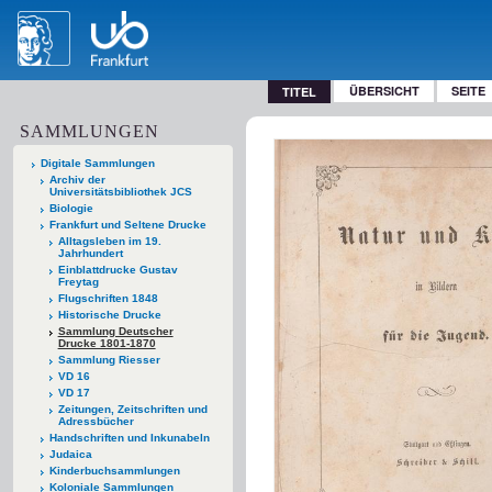
ÜBERSICHT
SEITE
TITEL
SAMMLUNGEN
Digitale Sammlungen
Archiv der
Universitätsbibliothek JCS
Biologie
Frankfurt und Seltene Drucke
Alltagsleben im 19.
Jahrhundert
Einblattdrucke Gustav
Freytag
Flugschriften 1848
Historische Drucke
Sammlung Deutscher
Drucke 1801-1870
Sammlung Riesser
VD 16
VD 17
Zeitungen, Zeitschriften und
Adressbücher
Handschriften und Inkunabeln
Judaica
Kinderbuchsammlungen
Koloniale Sammlungen