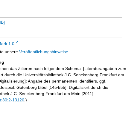
t
MB
]
ark 1.0
tte unsere
Veröffentlichungshinweise
.
ng
hnen das Zitieren nach folgendem Schema: [Literaturangaben zum
iert durch die Universitätsbibliothek J.C. Senckenberg Frankfurt am
igitalisierung]: Angabe des permanenten Identifiers, ggf.
eispiel: Gutenberg Bibel [1454/55]. Digitalisiert durch die
liothek J.C. Senckenberg Frankfurt am Main [2011]:
s:30:2-13126
.)