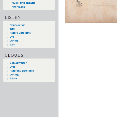
Musik und Theater
Nachlässe
LISTEN
Neuzugänge
Titel
Autor / Beteiligte
Ort
Verlag
Jahr
CLOUDS
Schlagwörter
Orte
Autoren / Beteiligte
Verlage
Jahre