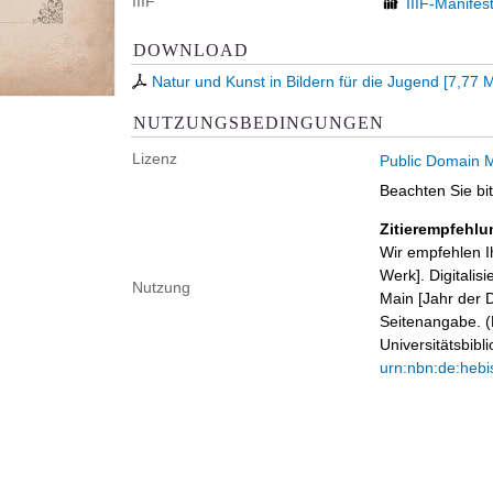
IIIF
IIIF-Manifes
DOWNLOAD
Natur und Kunst in Bildern für die Jugend
[
7,77 
NUTZUNGSBEDINGUNGEN
Lizenz
Public Domain M
Beachten Sie bi
Zitierempfehlu
Wir empfehlen I
Werk]. Digitalis
Nutzung
Main [Jahr der D
Seitenangabe. (B
Universitätsbib
urn:nbn:de:hebi