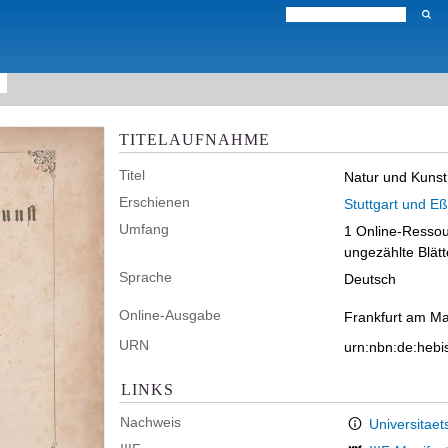
TITELAUFNAHME
Titel
Natur und Kunst 
Erschienen
Stuttgart und Eß
Umfang
1 Online-Ressour
ungezählte Blätte
Sprache
Deutsch
Online-Ausgabe
Frankfurt am Ma
URN
urn:nbn:de:heb
LINKS
Nachweis
Universitaet