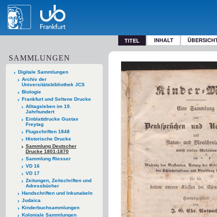
INHALT
ÜBERSICH
TITEL
SAMMLUNGEN
Digitale Sammlungen
Archiv der
Universitätsbibliothek JCS
Biologie
Frankfurt und Seltene Drucke
Alltagsleben im 19.
Jahrhundert
Einblattdrucke Gustav
Freytag
Flugschriften 1848
Historische Drucke
Sammlung Deutscher
Drucke 1801-1870
Sammlung Riesser
VD 16
VD 17
Zeitungen, Zeitschriften und
Adressbücher
Handschriften und Inkunabeln
Judaica
Kinderbuchsammlungen
Koloniale Sammlungen