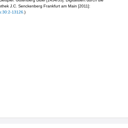
eispiel: Gutenberg Bibel [1454/55]. Digitalisiert durch die
liothek J.C. Senckenberg Frankfurt am Main [2011]:
s:30:2-13126
.)