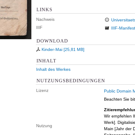
LINKS
Nachweis
Universitaet
IIIF
IIIF-Manifes
DOWNLOAD
Kinder-Mai
[
25,81 MB
]
INHALT
Inhalt des Werkes
NUTZUNGSBEDINGUNGEN
Lizenz
Public Domain M
Beachten Sie bi
Zitierempfehlu
Wir empfehlen I
Werk]. Digitalis
Nutzung
Main [Jahr der D