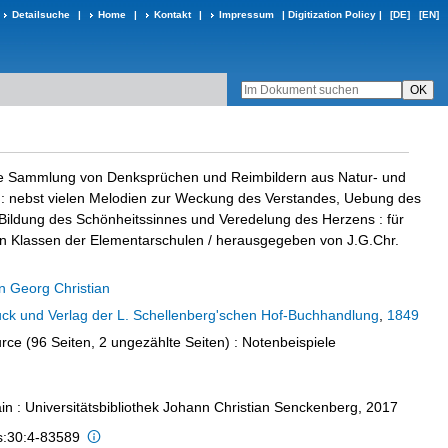
Detailsuche
|
Home
|
Kontakt
|
Impressum
|
Digitization Policy
|
[DE]
[EN]
e Sammlung von Denksprüchen und Reimbildern aus Natur- und
 nebst vielen Melodien zur Weckung des Verstandes, Uebung des
Bildung des Schönheitssinnes und Veredelung des Herzens : für
rn Klassen der Elementarschulen
/ herausgegeben von J.G.Chr.
 Georg Christian
ck und Verlag der L. Schellenberg'schen Hof-Buchhandlung
,
1849
rce (96 Seiten, 2 ungezählte Seiten)
: Notenbeispiele
in : Universitätsbibliothek Johann Christian Senckenberg, 2017
is:30:4-83589