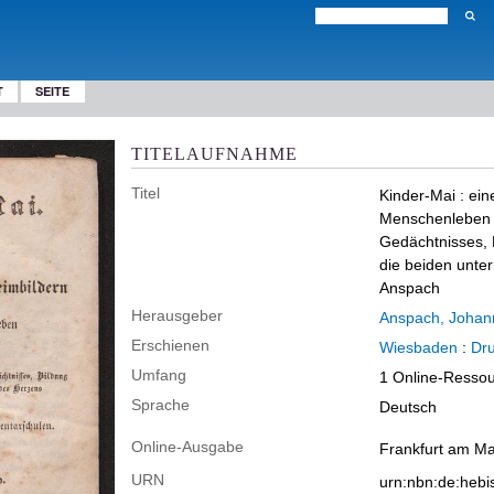
T
SEITE
TITELAUFNAHME
Titel
Kinder-Mai
:
ein
Menschenleben :
Gedächtnisses, 
die beiden unte
Anspach
Herausgeber
Anspach, Johann
Erschienen
Wiesbaden
:
Dru
Umfang
1 Online-Ressou
Sprache
Deutsch
Online-Ausgabe
Frankfurt am Ma
URN
urn:nbn:de:heb