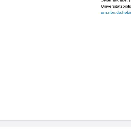
Seitenangabe. (B
Universitätsbib
urn:nbn:de:hebi