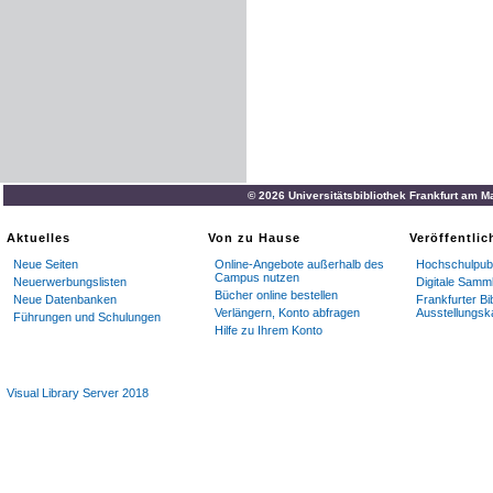
© 2026 Universitätsbibliothek Frankfurt am M
Aktuelles
Von zu Hause
Veröffentli
Neue Seiten
Online-Angebote außerhalb des
Hochschulpubl
Campus nutzen
Neuerwerbungslisten
Digitale Samm
Bücher online bestellen
Neue Datenbanken
Frankfurter Bi
Verlängern, Konto abfragen
Ausstellungsk
Führungen und Schulungen
Hilfe zu Ihrem Konto
Visual Library Server 2018