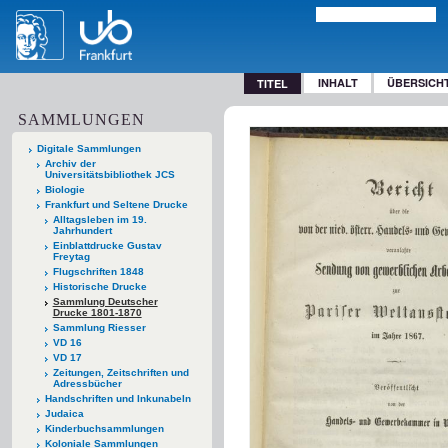
INHALT
ÜBERSICH
TITEL
SAMMLUNGEN
Digitale Sammlungen
Archiv der
Universitätsbibliothek JCS
Biologie
Frankfurt und Seltene Drucke
Alltagsleben im 19.
Jahrhundert
Einblattdrucke Gustav
Freytag
Flugschriften 1848
Historische Drucke
Sammlung Deutscher
Drucke 1801-1870
Sammlung Riesser
VD 16
VD 17
Zeitungen, Zeitschriften und
Adressbücher
Handschriften und Inkunabeln
Judaica
Kinderbuchsammlungen
Koloniale Sammlungen