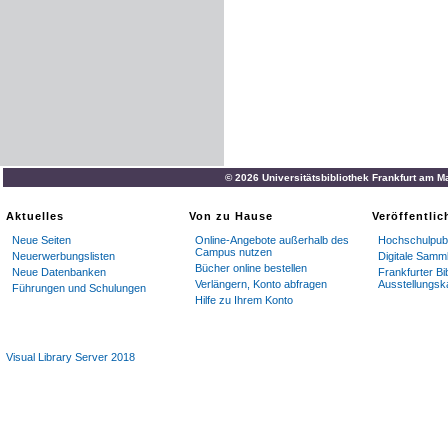
© 2026 Universitätsbibliothek Frankfurt am M
Aktuelles
Von zu Hause
Veröffentli
Neue Seiten
Online-Angebote außerhalb des
Hochschulpubl
Campus nutzen
Neuerwerbungslisten
Digitale Samm
Bücher online bestellen
Neue Datenbanken
Frankfurter Bi
Verlängern, Konto abfragen
Ausstellungsk
Führungen und Schulungen
Hilfe zu Ihrem Konto
Visual Library Server 2018