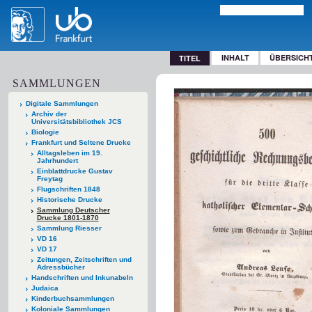
INHALT
ÜBERSICH
TITEL
SAMMLUNGEN
Digitale Sammlungen
Archiv der
Universitätsbibliothek JCS
Biologie
Frankfurt und Seltene Drucke
Alltagsleben im 19.
Jahrhundert
Einblattdrucke Gustav
Freytag
Flugschriften 1848
Historische Drucke
Sammlung Deutscher
Drucke 1801-1870
Sammlung Riesser
VD 16
VD 17
Zeitungen, Zeitschriften und
Adressbücher
Handschriften und Inkunabeln
Judaica
Kinderbuchsammlungen
Koloniale Sammlungen