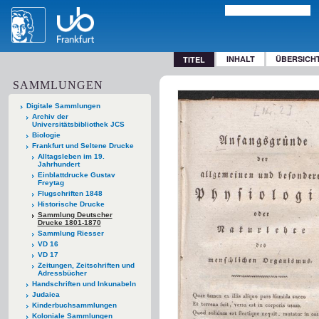
INHALT
ÜBERSICH
TITEL
SAMMLUNGEN
Digitale Sammlungen
Archiv der
Universitätsbibliothek JCS
Biologie
Frankfurt und Seltene Drucke
Alltagsleben im 19.
Jahrhundert
Einblattdrucke Gustav
Freytag
Flugschriften 1848
Historische Drucke
Sammlung Deutscher
Drucke 1801-1870
Sammlung Riesser
VD 16
VD 17
Zeitungen, Zeitschriften und
Adressbücher
Handschriften und Inkunabeln
Judaica
Kinderbuchsammlungen
Koloniale Sammlungen