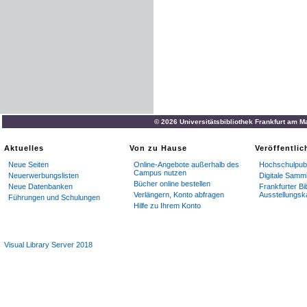
© 2026 Universitätsbibliothek Frankfurt am M
Aktuelles
Von zu Hause
Veröffentli
Neue Seiten
Online-Angebote außerhalb des
Hochschulpubl
Campus nutzen
Neuerwerbungslisten
Digitale Samm
Bücher online bestellen
Neue Datenbanken
Frankfurter Bi
Verlängern, Konto abfragen
Ausstellungsk
Führungen und Schulungen
Hilfe zu Ihrem Konto
Visual Library Server 2018