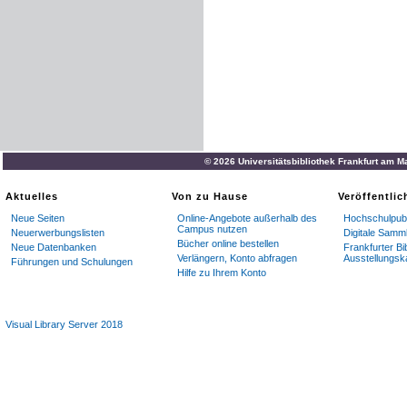
© 2026 Universitätsbibliothek Frankfurt am M
Aktuelles
Von zu Hause
Veröffentli
Neue Seiten
Online-Angebote außerhalb des
Hochschulpubl
Campus nutzen
Neuerwerbungslisten
Digitale Samm
Bücher online bestellen
Neue Datenbanken
Frankfurter Bi
Verlängern, Konto abfragen
Ausstellungsk
Führungen und Schulungen
Hilfe zu Ihrem Konto
Visual Library Server 2018