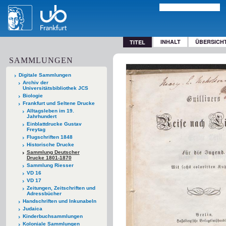
INHALT
ÜBERSICH
TITEL
SAMMLUNGEN
Digitale Sammlungen
Archiv der
Universitätsbibliothek JCS
Biologie
Frankfurt und Seltene Drucke
Alltagsleben im 19.
Jahrhundert
Einblattdrucke Gustav
Freytag
Flugschriften 1848
Historische Drucke
Sammlung Deutscher
Drucke 1801-1870
Sammlung Riesser
VD 16
VD 17
Zeitungen, Zeitschriften und
Adressbücher
Handschriften und Inkunabeln
Judaica
Kinderbuchsammlungen
Koloniale Sammlungen