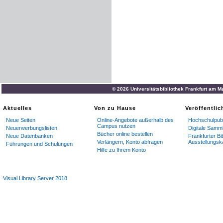
© 2026 Universitätsbibliothek Frankfurt am M
Aktuelles
Von zu Hause
Veröffentli
Neue Seiten
Online-Angebote außerhalb des
Hochschulpubl
Campus nutzen
Neuerwerbungslisten
Digitale Samm
Bücher online bestellen
Neue Datenbanken
Frankfurter Bi
Verlängern, Konto abfragen
Ausstellungsk
Führungen und Schulungen
Hilfe zu Ihrem Konto
Visual Library Server 2018