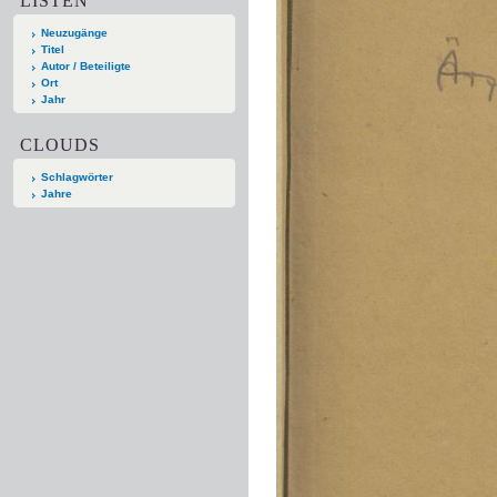
LISTEN
Neuzugänge
Titel
Autor / Beteiligte
Ort
Jahr
CLOUDS
Schlagwörter
Jahre