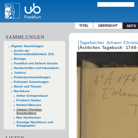
TITEL
ÜBERSICHT
SEITE
SAMMLUNGEN
[Tagebücher Johann Christ
Digitale Sammlungen
[Ärztliches Tagebuch: 1748
Archiv der
Universitätsbibliothek JCS
Biologie
Frankfurt und Seltene Drucke
Handschriften und Inkunabeln
Judaica
Kinderbuchsammlungen
Koloniale Sammlungen
Musik und Theater
Nachlässe
Arthur Schopenhauer
Friedrich Stoltze
Herbert Marcuse
Johann Christian
Senckenberg
Max Horkheimer
Sonstige Nachlässe und
Autographen