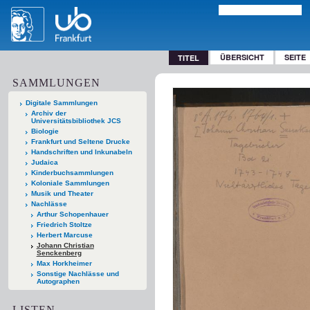
ÜBERSICHT
SEITE
TITEL
SAMMLUNGEN
Digitale Sammlungen
Archiv der
Universitätsbibliothek JCS
Biologie
Frankfurt und Seltene Drucke
Handschriften und Inkunabeln
Judaica
Kinderbuchsammlungen
Koloniale Sammlungen
Musik und Theater
Nachlässe
Arthur Schopenhauer
Friedrich Stoltze
Herbert Marcuse
Johann Christian
Senckenberg
Max Horkheimer
Sonstige Nachlässe und
Autographen
LISTEN