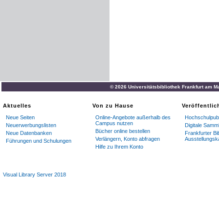
© 2026 Universitätsbibliothek Frankfurt am M
Aktuelles
Von zu Hause
Veröffentli
Neue Seiten
Online-Angebote außerhalb des
Hochschulpubl
Campus nutzen
Neuerwerbungslisten
Digitale Samm
Bücher online bestellen
Neue Datenbanken
Frankfurter Bi
Verlängern, Konto abfragen
Ausstellungsk
Führungen und Schulungen
Hilfe zu Ihrem Konto
Visual Library Server 2018