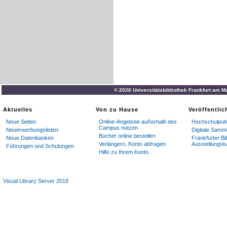
© 2026 Universitätsbibliothek Frankfurt am M
Aktuelles
Von zu Hause
Veröffentli
Neue Seiten
Online-Angebote außerhalb des
Hochschulpubl
Campus nutzen
Neuerwerbungslisten
Digitale Samm
Bücher online bestellen
Neue Datenbanken
Frankfurter Bi
Verlängern, Konto abfragen
Ausstellungsk
Führungen und Schulungen
Hilfe zu Ihrem Konto
Visual Library Server 2018