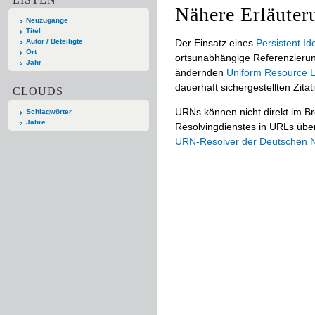
Nähere Erläuter
Neuzugänge
Titel
Autor / Beteiligte
Der Einsatz eines
Persistent Ide
Ort
ortsunabhängige Referenzierun
Jahr
ändernden
Uniform Resource L
dauerhaft sichergestellten Zitat
CLOUDS
URNs können nicht direkt im B
Schlagwörter
Jahre
Resolvingdienstes in URLs übers
URN-Resolver der Deutschen Na