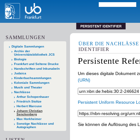
PERSISTENT IDENTIFIER
SAMMLUNGEN
ÜBER DIE NACHLÄSSE
Digitale Sammlungen
IDENTIFIER
Archiv der
Universitätsbibliothek JCS
Persistente Ref
Biologie
Frankfurt und Seltene Drucke
Handschriften und Inkunabeln
Um dieses digitale Dokument zu
Judaica
Kinderbuchsammlungen
(URN)
Koloniale Sammlungen
Musik und Theater
Nachlässe
Arthur Schopenhauer
Friedrich Stoltze
Persistent Uniform Resource L
Herbert Marcuse
Johann Christian
Senckenberg
Max Horkheimer
Sonstige Nachlässe und
Sie können die Auflösung des L
Autographen
LISTEN