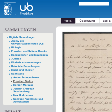
ÜBERSICHT
SEITE
TITEL
SAMMLUNGEN
Digitale Sammlungen
Archiv der
Universitätsbibliothek JCS
Biologie
Frankfurt und Seltene Drucke
Handschriften und Inkunabeln
Judaica
Kinderbuchsammlungen
Koloniale Sammlungen
Musik und Theater
Nachlässe
Arthur Schopenhauer
Friedrich Stoltze
Herbert Marcuse
Johann Christian
Senckenberg
Max Horkheimer
Sonstige Nachlässe und
Autographen
INHALT