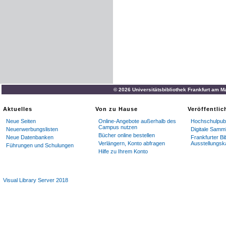
© 2026 Universitätsbibliothek Frankfurt am M
Aktuelles
Von zu Hause
Veröffentli
Neue Seiten
Online-Angebote außerhalb des
Hochschulpubl
Campus nutzen
Neuerwerbungslisten
Digitale Samm
Bücher online bestellen
Neue Datenbanken
Frankfurter Bi
Verlängern, Konto abfragen
Ausstellungsk
Führungen und Schulungen
Hilfe zu Ihrem Konto
Visual Library Server 2018