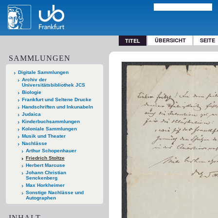
ÜBERSICHT
SEITE
TITEL
SAMMLUNGEN
Digitale Sammlungen
Archiv der
Universitätsbibliothek JCS
Biologie
Frankfurt und Seltene Drucke
Handschriften und Inkunabeln
Judaica
Kinderbuchsammlungen
Koloniale Sammlungen
Musik und Theater
Nachlässe
Arthur Schopenhauer
Friedrich Stoltze
Herbert Marcuse
Johann Christian
Senckenberg
Max Horkheimer
Sonstige Nachlässe und
Autographen
INHALT