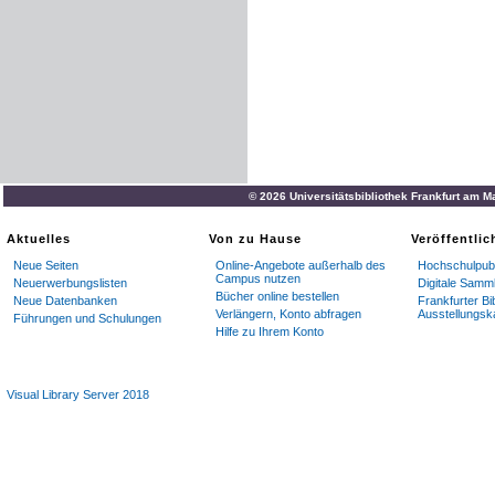
© 2026 Universitätsbibliothek Frankfurt am M
Aktuelles
Von zu Hause
Veröffentli
Neue Seiten
Online-Angebote außerhalb des
Hochschulpubl
Campus nutzen
Neuerwerbungslisten
Digitale Samm
Bücher online bestellen
Neue Datenbanken
Frankfurter Bi
Verlängern, Konto abfragen
Ausstellungsk
Führungen und Schulungen
Hilfe zu Ihrem Konto
Visual Library Server 2018