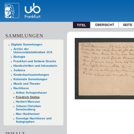
ÜBERSICHT
SEITE
TITEL
SAMMLUNGEN
Digitale Sammlungen
Archiv der
Universitätsbibliothek JCS
Biologie
Frankfurt und Seltene Drucke
Handschriften und Inkunabeln
Judaica
Kinderbuchsammlungen
Koloniale Sammlungen
Musik und Theater
Nachlässe
Arthur Schopenhauer
Friedrich Stoltze
Herbert Marcuse
Johann Christian
Senckenberg
Max Horkheimer
Sonstige Nachlässe und
Autographen
INHALT