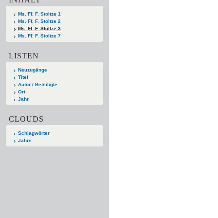
Ms. Ff. F. Stoltze 1
Ms. Ff. F. Stoltze 2
Ms. Ff. F. Stoltze 3
Ms. Ff. F. Stoltze 7
LISTEN
Neuzugänge
Titel
Autor / Beteiligte
Ort
Jahr
CLOUDS
Schlagwörter
Jahre