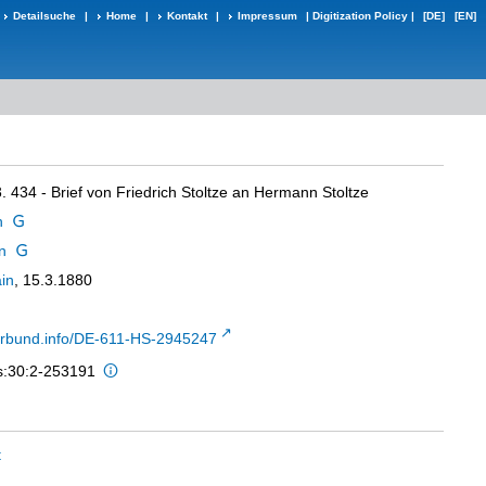
Detailsuche
|
Home
|
Kontakt
|
Impressum
|
Digitization Policy
|
[DE]
[EN]
3. 434 - Brief von Friedrich Stoltze an Hermann Stoltze
h
n
in
, 15.3.1880
-verbund.info/DE-611-HS-2945247
is:30:2-253191
t