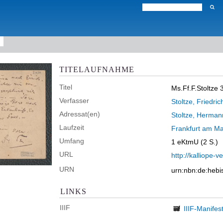
TITELAUFNAHME
Titel
Ms.Ff.F.Stoltze 
Verfasser
Stoltze, Friedric
Adressat(en)
Stoltze, Herman
Laufzeit
Frankfurt am Ma
Umfang
1 eKtmU (2 S.)
URL
http://kalliope
URN
urn:nbn:de:heb
LINKS
IIIF
IIIF-Manifes