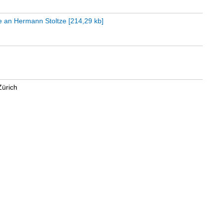
tze an Hermann Stoltze
[
214,29 kb
]
Zürich