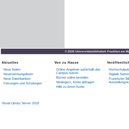
© 2026 Universitätsbibliothek Frankfurt am M
Aktuelles
Von zu Hause
Veröffentli
Neue Seiten
Online-Angebote außerhalb des
Hochschulpubl
Campus nutzen
Neuerwerbungslisten
Digitale Samm
Bücher online bestellen
Neue Datenbanken
Frankfurter Bi
Verlängern, Konto abfragen
Ausstellungsk
Führungen und Schulungen
Hilfe zu Ihrem Konto
Visual Library Server 2018