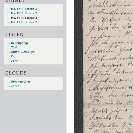
INHALT
Ms. Ff. F. Stoltze 1
Ms. Ff. F. Stoltze 2
Ms. Ff. F. Stoltze 3
Ms. Ff. F. Stoltze 7
LISTEN
Neuzugänge
Titel
Autor / Beteiligte
Ort
Jahr
CLOUDS
Schlagwörter
Jahre