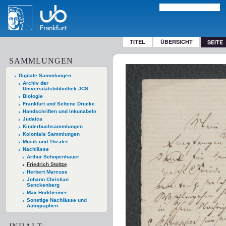
TITEL
ÜBERSICHT
SEITE
SAMMLUNGEN
Digitale Sammlungen
Archiv der
Universitätsbibliothek JCS
Biologie
Frankfurt und Seltene Drucke
Handschriften und Inkunabeln
Judaica
Kinderbuchsammlungen
Koloniale Sammlungen
Musik und Theater
Nachlässe
Arthur Schopenhauer
Friedrich Stoltze
Herbert Marcuse
Johann Christian
Senckenberg
Max Horkheimer
Sonstige Nachlässe und
Autographen