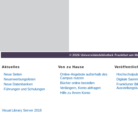
© 2026 Universitätsbibliothek Frankfurt am M
Aktuelles
Von zu Hause
Veröffentli
Neue Seiten
Online-Angebote außerhalb des
Hochschulpubl
Campus nutzen
Neuerwerbungslisten
Digitale Samm
Bücher online bestellen
Neue Datenbanken
Frankfurter Bi
Verlängern, Konto abfragen
Ausstellungsk
Führungen und Schulungen
Hilfe zu Ihrem Konto
Visual Library Server 2018