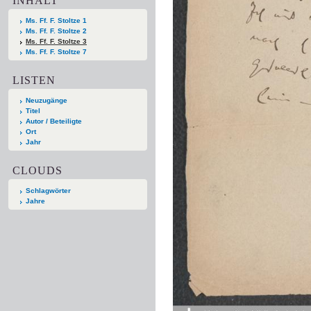
INHALT
Ms. Ff. F. Stoltze 1
Ms. Ff. F. Stoltze 2
Ms. Ff. F. Stoltze 3
Ms. Ff. F. Stoltze 7
LISTEN
Neuzugänge
Titel
Autor / Beteiligte
Ort
Jahr
CLOUDS
Schlagwörter
Jahre