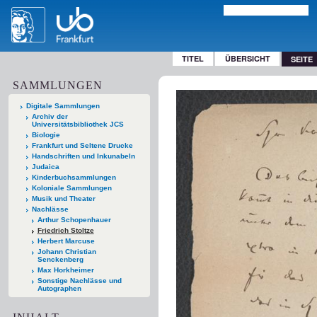
TITEL
ÜBERSICHT
SEITE
SAMMLUNGEN
Digitale Sammlungen
Archiv der
Universitätsbibliothek JCS
Biologie
Frankfurt und Seltene Drucke
Handschriften und Inkunabeln
Judaica
Kinderbuchsammlungen
Koloniale Sammlungen
Musik und Theater
Nachlässe
Arthur Schopenhauer
Friedrich Stoltze
Herbert Marcuse
Johann Christian
Senckenberg
Max Horkheimer
Sonstige Nachlässe und
Autographen