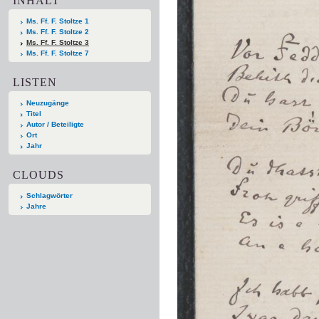
INHALT
Ms. Ff. F. Stoltze 1
Ms. Ff. F. Stoltze 2
Ms. Ff. F. Stoltze 3
Ms. Ff. F. Stoltze 7
LISTEN
Neuzugänge
Titel
Autor / Beteiligte
Ort
Jahr
CLOUDS
Schlagwörter
Jahre