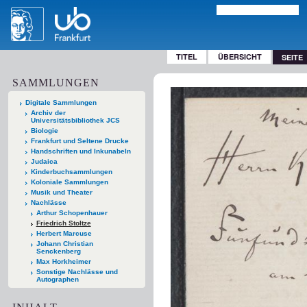
TITEL
ÜBERSICHT
SEITE
SAMMLUNGEN
Digitale Sammlungen
Archiv der
Universitätsbibliothek JCS
Biologie
Frankfurt und Seltene Drucke
Handschriften und Inkunabeln
Judaica
Kinderbuchsammlungen
Koloniale Sammlungen
Musik und Theater
Nachlässe
Arthur Schopenhauer
Friedrich Stoltze
Herbert Marcuse
Johann Christian
Senckenberg
Max Horkheimer
Sonstige Nachlässe und
Autographen