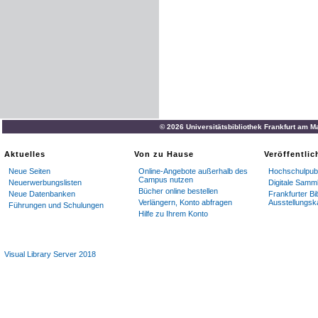
© 2026 Universitätsbibliothek Frankfurt am M
Aktuelles
Von zu Hause
Veröffentli
Neue Seiten
Online-Angebote außerhalb des
Hochschulpubl
Campus nutzen
Neuerwerbungslisten
Digitale Samm
Bücher online bestellen
Neue Datenbanken
Frankfurter Bi
Verlängern, Konto abfragen
Ausstellungsk
Führungen und Schulungen
Hilfe zu Ihrem Konto
Visual Library Server 2018