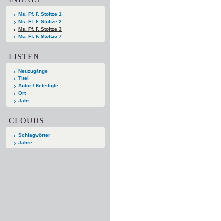
Ms. Ff. F. Stoltze 1
Ms. Ff. F. Stoltze 2
Ms. Ff. F. Stoltze 3
Ms. Ff. F. Stoltze 7
LISTEN
Neuzugänge
Titel
Autor / Beteiligte
Ort
Jahr
CLOUDS
Schlagwörter
Jahre