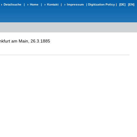
Detailsuche
|
Home
|
Kontakt
|
Impressum
|
Digitization Policy
|
[DE]
[EN]
nkfurt am Main, 26.3.1885