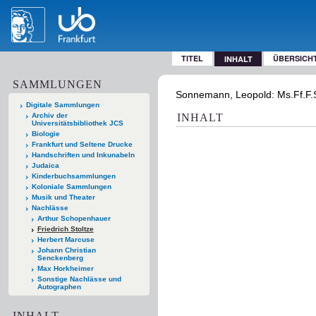
TITEL
ÜBERSICH
INHALT
SAMMLUNGEN
Sonnemann, Leopold: Ms.Ff.F.St
Digitale Sammlungen
Archiv der
INHALT
Universitätsbibliothek JCS
Biologie
Frankfurt und Seltene Drucke
Handschriften und Inkunabeln
Judaica
Kinderbuchsammlungen
Koloniale Sammlungen
Musik und Theater
Nachlässe
Arthur Schopenhauer
Friedrich Stoltze
Herbert Marcuse
Johann Christian
Senckenberg
Max Horkheimer
Sonstige Nachlässe und
Autographen
INHALT