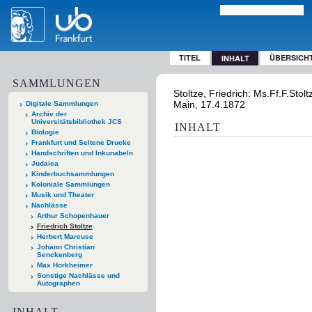
TITEL
ÜBERSICH
INHALT
SAMMLUNGEN
Stoltze, Friedrich: Ms.Ff.F.Stol
Main, 17.4.1872
Digitale Sammlungen
Archiv der
Universitätsbibliothek JCS
INHALT
Biologie
Frankfurt und Seltene Drucke
Handschriften und Inkunabeln
Judaica
Kinderbuchsammlungen
Koloniale Sammlungen
Musik und Theater
Nachlässe
Arthur Schopenhauer
Friedrich Stoltze
Herbert Marcuse
Johann Christian
Senckenberg
Max Horkheimer
Sonstige Nachlässe und
Autographen
INHALT