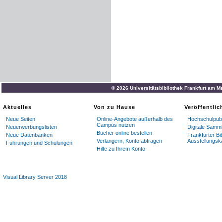
© 2026 Universitätsbibliothek Frankfurt am M
Aktuelles
Von zu Hause
Veröffentli
Neue Seiten
Online-Angebote außerhalb des
Hochschulpubl
Campus nutzen
Neuerwerbungslisten
Digitale Samm
Bücher online bestellen
Neue Datenbanken
Frankfurter Bi
Verlängern, Konto abfragen
Ausstellungsk
Führungen und Schulungen
Hilfe zu Ihrem Konto
Visual Library Server 2018