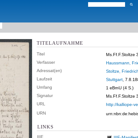
TITELAUFNAHME
Titel
Ms.Ff.F.Stoltze 
Verfasser
Haussmann, Fri
Adressat(en)
Stoltze, Friedric
Laufzeit
Stuttgart
, 7.8.1
Umfang
1 eBmU (4 S.)
Signatur
Ms.Ff.F.Stoltze 
URL
http://kalliope
URN
urn:nbn:de:heb
LINKS
IIIF
IIIF-Manifes