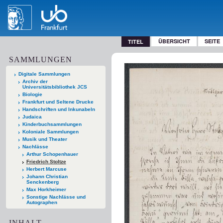
ÜBERSICHT
SEITE
TITEL
SAMMLUNGEN
Digitale Sammlungen
Archiv der
Universitätsbibliothek JCS
Biologie
Frankfurt und Seltene Drucke
Handschriften und Inkunabeln
Judaica
Kinderbuchsammlungen
Koloniale Sammlungen
Musik und Theater
Nachlässe
Arthur Schopenhauer
Friedrich Stoltze
Herbert Marcuse
Johann Christian
Senckenberg
Max Horkheimer
Sonstige Nachlässe und
Autographen
INHALT