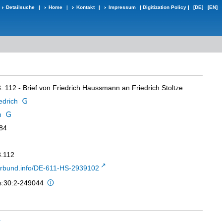
Detailsuche
|
Home
|
Kontakt
|
Impressum
|
Digitization Policy
|
[DE]
[EN]
3. 112 - Brief von Friedrich Haussmann an Friedrich Stoltze
edrich
h
884
3.112
-verbund.info/DE-611-HS-2939102
is:30:2-249044
t