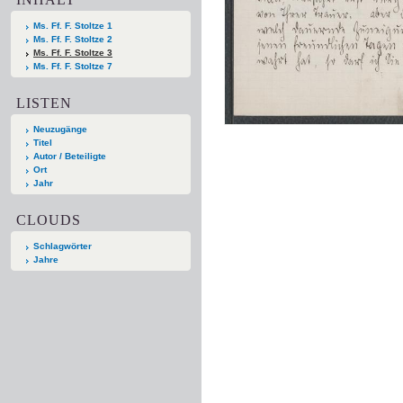
Ms. Ff. F. Stoltze 1
Ms. Ff. F. Stoltze 2
Ms. Ff. F. Stoltze 3
Ms. Ff. F. Stoltze 7
LISTEN
Neuzugänge
Titel
Autor / Beteiligte
Ort
Jahr
CLOUDS
Schlagwörter
Jahre