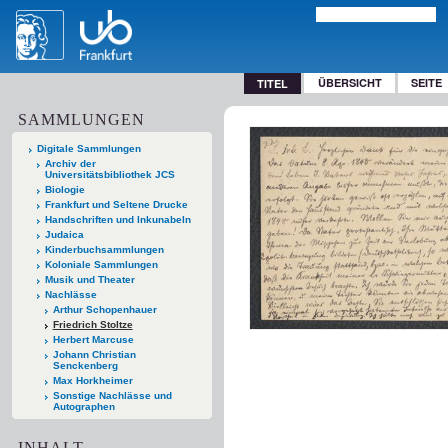
ÜBERSICHT
SEITE
TITEL
SAMMLUNGEN
Digitale Sammlungen
Archiv der
Universitätsbibliothek JCS
Biologie
Frankfurt und Seltene Drucke
Handschriften und Inkunabeln
Judaica
Kinderbuchsammlungen
Koloniale Sammlungen
Musik und Theater
Nachlässe
Arthur Schopenhauer
Friedrich Stoltze
Herbert Marcuse
Johann Christian
Senckenberg
Max Horkheimer
Sonstige Nachlässe und
Autographen
INHALT