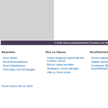
© 2026 Universitätsbibliothek Frankfurt am M
Aktuelles
Von zu Hause
Veröffentli
Neue Seiten
Online-Angebote außerhalb des
Hochschulpubl
Campus nutzen
Neuerwerbungslisten
Digitale Samm
Bücher online bestellen
Neue Datenbanken
Frankfurter Bi
Verlängern, Konto abfragen
Ausstellungsk
Führungen und Schulungen
Hilfe zu Ihrem Konto
Visual Library Server 2018