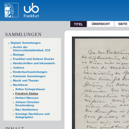
ÜBERSICHT
SEITE
TITEL
SAMMLUNGEN
Digitale Sammlungen
Archiv der
Universitätsbibliothek JCS
Biologie
Frankfurt und Seltene Drucke
Handschriften und Inkunabeln
Judaica
Kinderbuchsammlungen
Koloniale Sammlungen
Musik und Theater
Nachlässe
Arthur Schopenhauer
Friedrich Stoltze
Herbert Marcuse
Johann Christian
Senckenberg
Max Horkheimer
Sonstige Nachlässe und
Autographen
INHALT