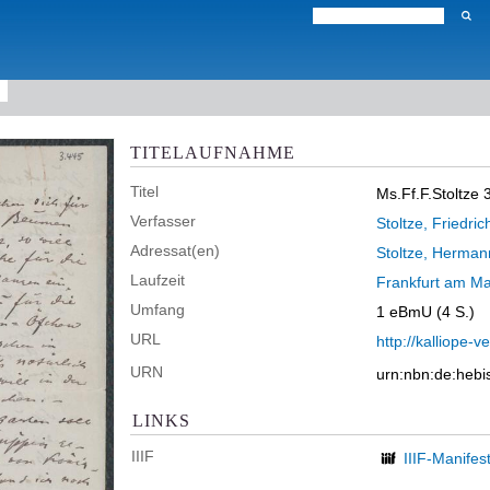
TITELAUFNAHME
Titel
Ms.Ff.F.Stoltze 
Verfasser
Stoltze, Friedric
Adressat(en)
Stoltze, Herman
Laufzeit
Frankfurt am Ma
Umfang
1 eBmU (4 S.)
URL
http://kalliope
URN
urn:nbn:de:heb
LINKS
IIIF
IIIF-Manifes