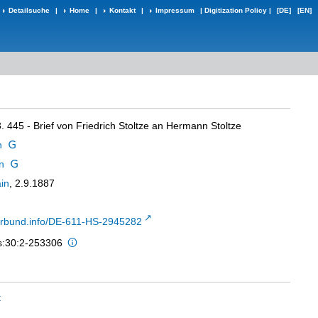
Detailsuche
|
Home
|
Kontakt
|
Impressum
|
Digitization Policy
|
[DE]
[EN]
3. 445 - Brief von Friedrich Stoltze an Hermann Stoltze
h
n
in
, 2.9.1887
-verbund.info/DE-611-HS-2945282
is:30:2-253306
t