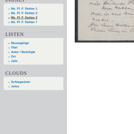
Ms. Ff. F. Stoltze 1
Ms. Ff. F. Stoltze 2
Ms. Ff. F. Stoltze 3
Ms. Ff. F. Stoltze 7
LISTEN
Neuzugänge
Titel
Autor / Beteiligte
Ort
Jahr
CLOUDS
Schlagwörter
Jahre