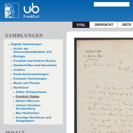
ÜBERSICHT
SEITE
TITEL
SAMMLUNGEN
Digitale Sammlungen
Archiv der
Universitätsbibliothek JCS
Biologie
Frankfurt und Seltene Drucke
Handschriften und Inkunabeln
Judaica
Kinderbuchsammlungen
Koloniale Sammlungen
Musik und Theater
Nachlässe
Arthur Schopenhauer
Friedrich Stoltze
Herbert Marcuse
Johann Christian
Senckenberg
Max Horkheimer
Sonstige Nachlässe und
Autographen
INHALT