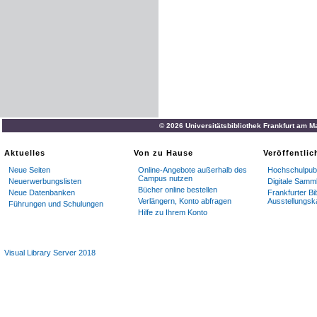
© 2026 Universitätsbibliothek Frankfurt am M
Aktuelles
Von zu Hause
Veröffentli
Neue Seiten
Online-Angebote außerhalb des
Hochschulpubl
Campus nutzen
Neuerwerbungslisten
Digitale Samm
Bücher online bestellen
Neue Datenbanken
Frankfurter Bi
Verlängern, Konto abfragen
Ausstellungsk
Führungen und Schulungen
Hilfe zu Ihrem Konto
Visual Library Server 2018