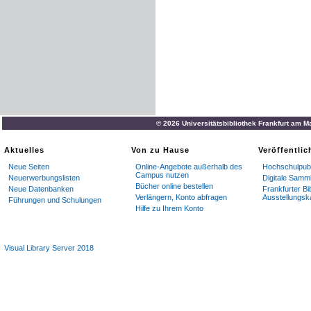
© 2026 Universitätsbibliothek Frankfurt am M
Aktuelles
Von zu Hause
Veröffentli
Neue Seiten
Online-Angebote außerhalb des
Hochschulpubl
Campus nutzen
Neuerwerbungslisten
Digitale Samm
Bücher online bestellen
Neue Datenbanken
Frankfurter Bi
Verlängern, Konto abfragen
Ausstellungsk
Führungen und Schulungen
Hilfe zu Ihrem Konto
Visual Library Server 2018