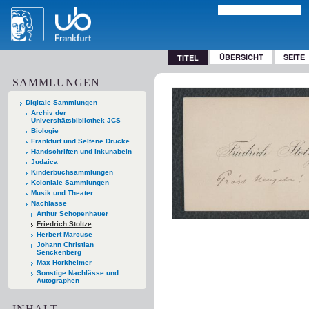
ÜBERSICHT
SEITE
TITEL
SAMMLUNGEN
Digitale Sammlungen
Archiv der
Universitätsbibliothek JCS
Biologie
Frankfurt und Seltene Drucke
Handschriften und Inkunabeln
Judaica
Kinderbuchsammlungen
Koloniale Sammlungen
Musik und Theater
Nachlässe
Arthur Schopenhauer
Friedrich Stoltze
Herbert Marcuse
Johann Christian
Senckenberg
Max Horkheimer
Sonstige Nachlässe und
Autographen
INHALT