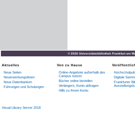
© 2026 Universitätsbibliothek Frankfurt am M
Aktuelles
Von zu Hause
Veröffentli
Neue Seiten
Online-Angebote außerhalb des
Hochschulpubl
Campus nutzen
Neuerwerbungslisten
Digitale Samm
Bücher online bestellen
Neue Datenbanken
Frankfurter Bi
Verlängern, Konto abfragen
Ausstellungsk
Führungen und Schulungen
Hilfe zu Ihrem Konto
Visual Library Server 2018