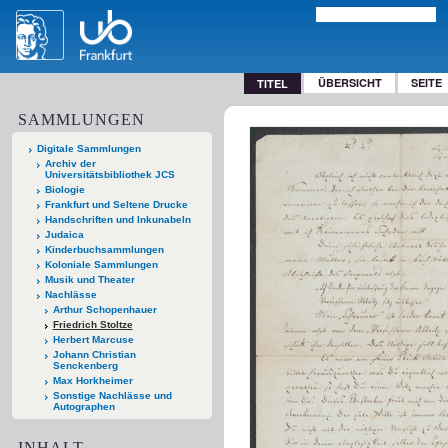
ÜBERSICHT
SEITE
TITEL
SAMMLUNGEN
Digitale Sammlungen
Archiv der
Universitätsbibliothek JCS
Biologie
Frankfurt und Seltene Drucke
Handschriften und Inkunabeln
Judaica
Kinderbuchsammlungen
Koloniale Sammlungen
Musik und Theater
Nachlässe
Arthur Schopenhauer
Friedrich Stoltze
Herbert Marcuse
Johann Christian
Senckenberg
Max Horkheimer
Sonstige Nachlässe und
Autographen
INHALT