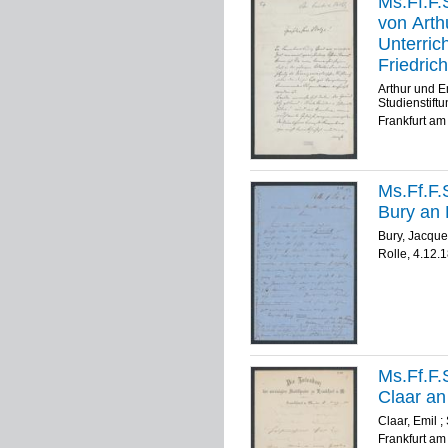
Ms.Ff.F.S
von Arth
Unterric
Friedrich
Arthur und E
Studienstift
Frankfurt am
Ms.Ff.F.
Bury an 
Bury, Jacqu
Rolle, 4.12.
Ms.Ff.F.S
Claar an
Claar, Emil
;
Frankfurt am