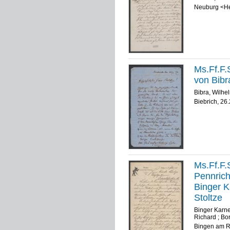
Neuburg <He
Ms.Ff.F.S
von Bibr
Bibra, Wilhe
Biebrich, 26
Ms.Ff.F.S
Pennrich
Binger K
Stoltze
Binger Karne
Richard
;
Bor
Bingen am R