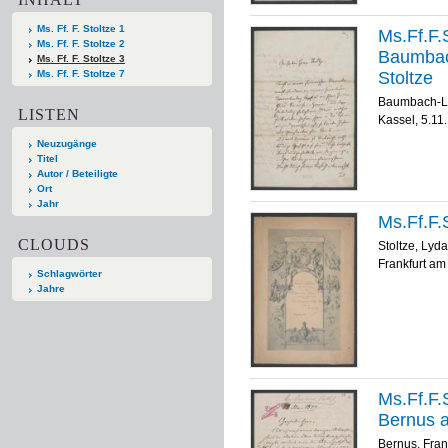
Ms. Ff. F. Stoltze 1
Ms.Ff.F.S
Ms. Ff. F. Stoltze 2
Baumbac
Ms. Ff. F. Stoltze 3
Ms. Ff. F. Stoltze 7
Stoltze
Baumbach-Le
LISTEN
Kassel, 5.11
Neuzugänge
Titel
Autor / Beteiligte
Ort
Jahr
Ms.Ff.F.S
CLOUDS
Stoltze, Lyda
Frankfurt am
Schlagwörter
Jahre
Ms.Ff.F.S
Bernus a
Bernus, Fran