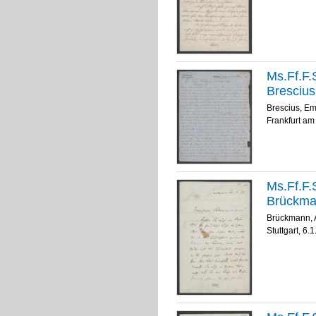
Ms.Ff.F.S
Brescius
Brescius, Em
Frankfurt am
Ms.Ff.F.S
Brückman
Brückmann, 
Stuttgart, 6.