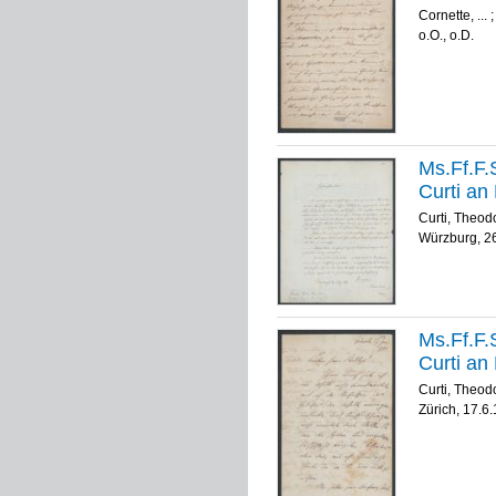
Cornette, ...
o.O., o.D.
Ms.Ff.F.
Curti an 
Curti, Theod
Würzburg, 2
Ms.Ff.F.
Curti an 
Curti, Theod
Zürich, 17.6