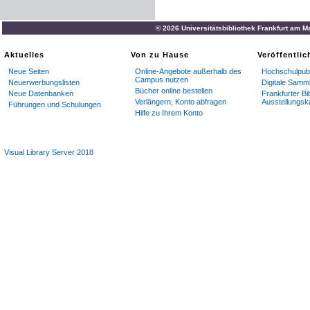
© 2026 Universitätsbibliothek Frankfurt am M
Aktuelles
Von zu Hause
Veröffentli
Neue Seiten
Online-Angebote außerhalb des
Hochschulpubl
Campus nutzen
Neuerwerbungslisten
Digitale Samm
Bücher online bestellen
Neue Datenbanken
Frankfurter Bi
Verlängern, Konto abfragen
Ausstellungsk
Führungen und Schulungen
Hilfe zu Ihrem Konto
Visual Library Server 2018