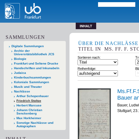
INHALT
SAMMLUNGEN
ÜBER DIE NACHLÄSSE
Digitale Sammlungen
TITEL
IN
MS. FF. F. ST
Archiv der
Universitätsbibliothek JCS
Sortieren nach:
Tr
Biologie
Frankfurt und Seltene Drucke
Handschriften und Inkunabeln
Reihenfolge:
Bl
Judaica
Kinderbuchsammlungen
Koloniale Sammlungen
Musik und Theater
Ms.Ff.F.S
Nachlässe
Arthur Schopenhauer
Bauer an
Friedrich Stoltze
Bauer, Ludw
Herbert Marcuse
Johann Christian
Stuttgart, 23
Senckenberg
Max Horkheimer
Sonstige Nachlässe und
Autographen
INHALT