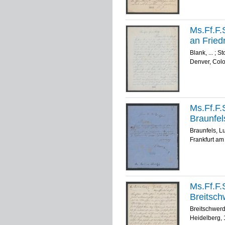
Ms.Ff.F.S
an Friedr
Blank, ...
;
St
Denver, Colo
Ms.Ff.F.
Braunfel
Braunfels, L
Frankfurt am
Ms.Ff.F.S
Breitsch
Breitschwerd
Heidelberg, 