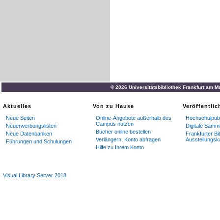
© 2026 Universitätsbibliothek Frankfurt am M
Aktuelles
Von zu Hause
Veröffentli
Neue Seiten
Online-Angebote außerhalb des
Hochschulpubl
Campus nutzen
Neuerwerbungslisten
Digitale Samm
Bücher online bestellen
Neue Datenbanken
Frankfurter Bi
Verlängern, Konto abfragen
Ausstellungsk
Führungen und Schulungen
Hilfe zu Ihrem Konto
Visual Library Server 2018