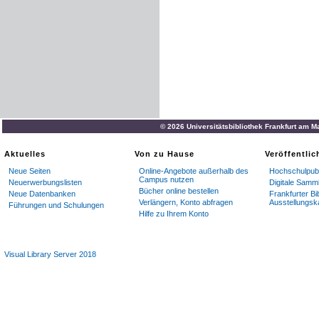
© 2026 Universitätsbibliothek Frankfurt am M
Aktuelles
Von zu Hause
Veröffentli
Neue Seiten
Online-Angebote außerhalb des
Hochschulpubl
Campus nutzen
Neuerwerbungslisten
Digitale Samm
Bücher online bestellen
Neue Datenbanken
Frankfurter Bi
Verlängern, Konto abfragen
Ausstellungsk
Führungen und Schulungen
Hilfe zu Ihrem Konto
Visual Library Server 2018