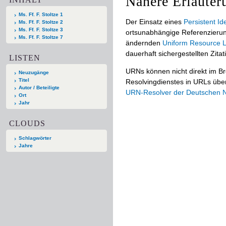
Nähere Erläuter
Ms. Ff. F. Stoltze 1
Der Einsatz eines
Persistent Ide
Ms. Ff. F. Stoltze 2
Ms. Ff. F. Stoltze 3
ortsunabhängige Referenzierun
Ms. Ff. F. Stoltze 7
ändernden
Uniform Resource L
dauerhaft sichergestellten Zitat
LISTEN
URNs können nicht direkt im B
Neuzugänge
Titel
Resolvingdienstes in URLs übers
Autor / Beteiligte
URN-Resolver der Deutschen Na
Ort
Jahr
CLOUDS
Schlagwörter
Jahre