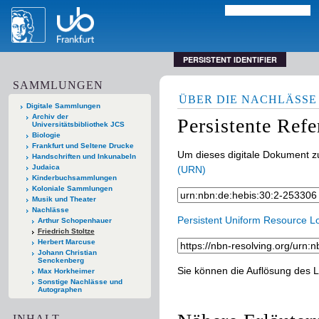
PERSISTENT IDENTIFIER
SAMMLUNGEN
ÜBER DIE NACHLÄSSE
Digitale Sammlungen
Archiv der
Persistente Ref
Universitätsbibliothek JCS
Biologie
Frankfurt und Seltene Drucke
Um dieses digitale Dokument zu
Handschriften und Inkunabeln
Judaica
(URN)
Kinderbuchsammlungen
Koloniale Sammlungen
Musik und Theater
Nachlässe
Persistent Uniform Resource L
Arthur Schopenhauer
Friedrich Stoltze
Herbert Marcuse
Johann Christian
Senckenberg
Sie können die Auflösung des L
Max Horkheimer
Sonstige Nachlässe und
Autographen
INHALT