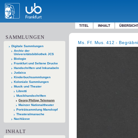
TITEL
INHALT
ÜBERSICH
SAMMLUNGEN
Ms. Ff. Mus. 412 - Begräbn
Digitale Sammlungen
Archiv der
Universitätsbibliothek JCS
Biologie
Frankfurt und Seltene Drucke
Handschriften und Inkunabeln
Judaica
Kinderbuchsammlungen
Koloniale Sammlungen
Musik und Theater
Libretti
Musikhandschriften
Georg Philipp Telemann
Mainzer Nationaltheater
Porträtsammlung Manskopf
Theateralmanache
Nachlässe
INHALT