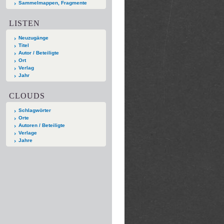
Sammelmappen, Fragmente
LISTEN
Neuzugänge
Titel
Autor / Beteiligte
Ort
Verlag
Jahr
CLOUDS
Schlagwörter
Orte
Autoren / Beteiligte
Verlage
Jahre