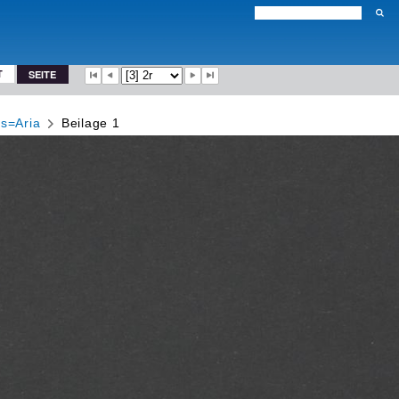
T
SEITE
is=Aria
Beilage 1