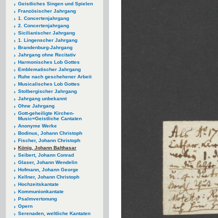
Geistliches Singen und Spielen
Französischer Jahrgang
1. Concertenjahrgang
2. Concertenjahrgang
Sicilianischer Jahrgang
1. Lingenscher Jahrgang
Brandenburg-Jahrgang
Jahrgang ohne Recitativ
Harmonisches Lob Gottes
Emblematischer Jahrgang
Ruhe nach geschehener Arbeit
Musicalisches Lob Gottes
Stolbergischer Jahrgang
Jahrgang unbekannt
Ohne Jahrgang
Gott-geheiligte Kirchen-
Music=Geistliche Cantaten
Anonyme Werke
Bodinus, Johann Christoph
Fischer, Johann Christoph
König, Johann Balthasar
Seibert, Johann Conrad
Glaser, Johann Wendelin
Hofmann, Johann George
Kellner, Johann Christoph
Hochzeitskantate
Kommunionkantate
Psalmvertonung
Opern
Serenaden, weltliche Kantaten