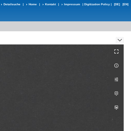
Detailsuche
|
Home
|
Kontakt
|
Impressum
|
Digitization Policy
|
[DE]
[EN]