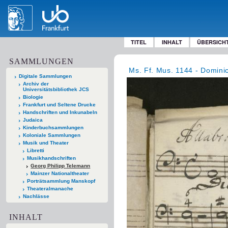
TITEL
INHALT
ÜBERSICH
SAMMLUNGEN
Ms. Ff. Mus. 1144 - Dominica
Digitale Sammlungen
Archiv der
Universitätsbibliothek JCS
Biologie
Frankfurt und Seltene Drucke
Handschriften und Inkunabeln
Judaica
Kinderbuchsammlungen
Koloniale Sammlungen
Musik und Theater
Libretti
Musikhandschriften
Georg Philipp Telemann
Mainzer Nationaltheater
Porträtsammlung Manskopf
Theateralmanache
Nachlässe
INHALT