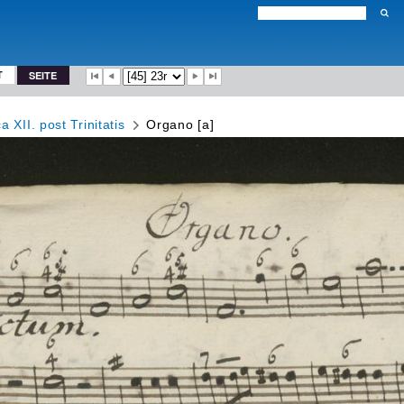
T
SEITE
 XII. post Trinitatis
Organo [a]