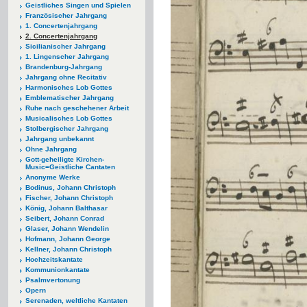
Geistliches Singen und Spielen
Französischer Jahrgang
1. Concertenjahrgang
2. Concertenjahrgang
Sicilianischer Jahrgang
1. Lingenscher Jahrgang
Brandenburg-Jahrgang
Jahrgang ohne Recitativ
Harmonisches Lob Gottes
Emblematischer Jahrgang
Ruhe nach geschehener Arbeit
Musicalisches Lob Gottes
Stolbergischer Jahrgang
Jahrgang unbekannt
Ohne Jahrgang
Gott-geheiligte Kirchen-
Music=Geistliche Cantaten
Anonyme Werke
Bodinus, Johann Christoph
Fischer, Johann Christoph
König, Johann Balthasar
Seibert, Johann Conrad
Glaser, Johann Wendelin
Hofmann, Johann George
Kellner, Johann Christoph
Hochzeitskantate
Kommunionkantate
Psalmvertonung
Opern
Serenaden, weltliche Kantaten