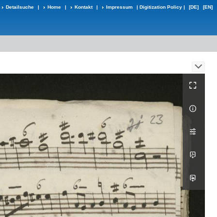
Detailsuche
|
Home
|
Kontakt
|
Impressum
|
Digitization Policy
|
[DE]
[EN]