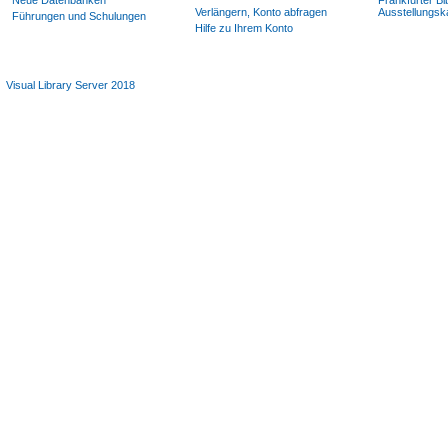
Neue Datenbanken
Frankfurter Bi
Verlängern, Konto abfragen
Ausstellungsk
Führungen und Schulungen
Hilfe zu Ihrem Konto
Visual Library Server 2018