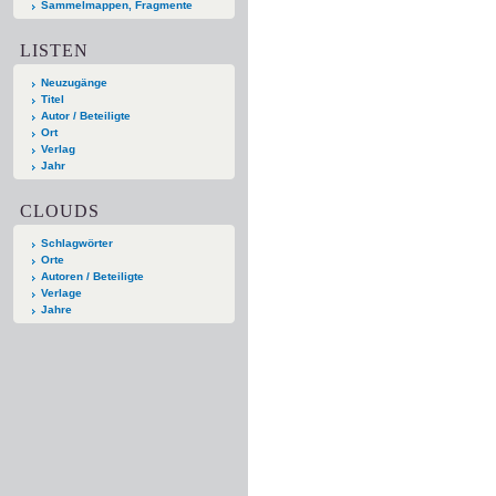
Sammelmappen, Fragmente
LISTEN
Neuzugänge
Titel
Autor / Beteiligte
Ort
Verlag
Jahr
CLOUDS
Schlagwörter
Orte
Autoren / Beteiligte
Verlage
Jahre