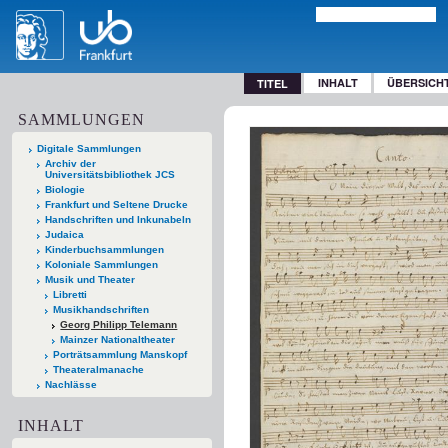
INHALT
ÜBERSICH
TITEL
SAMMLUNGEN
Digitale Sammlungen
Archiv der
Universitätsbibliothek JCS
Biologie
Frankfurt und Seltene Drucke
Handschriften und Inkunabeln
Judaica
Kinderbuchsammlungen
Koloniale Sammlungen
Musik und Theater
Libretti
Musikhandschriften
Georg Philipp Telemann
Mainzer Nationaltheater
Porträtsammlung Manskopf
Theateralmanache
Nachlässe
INHALT