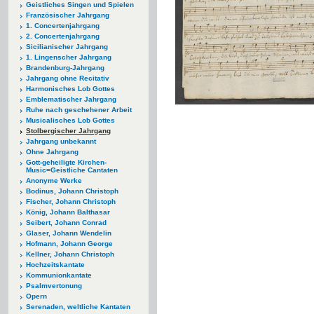
Geistliches Singen und Spielen
Französischer Jahrgang
1. Concertenjahrgang
2. Concertenjahrgang
Sicilianischer Jahrgang
1. Lingenscher Jahrgang
Brandenburg-Jahrgang
Jahrgang ohne Recitativ
Harmonisches Lob Gottes
Emblematischer Jahrgang
Ruhe nach geschehener Arbeit
Musicalisches Lob Gottes
Stolbergischer Jahrgang
Jahrgang unbekannt
Ohne Jahrgang
Gott-geheiligte Kirchen-
Music=Geistliche Cantaten
Anonyme Werke
Bodinus, Johann Christoph
Fischer, Johann Christoph
König, Johann Balthasar
Seibert, Johann Conrad
Glaser, Johann Wendelin
Hofmann, Johann George
Kellner, Johann Christoph
Hochzeitskantate
Kommunionkantate
Psalmvertonung
Opern
Serenaden, weltliche Kantaten