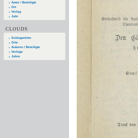
Autor / Beteiligte
Ort
Verlag
Jahr
CLOUDS
Schlagwörter
Orte
Autoren / Beteiligte
Verlage
Jahre