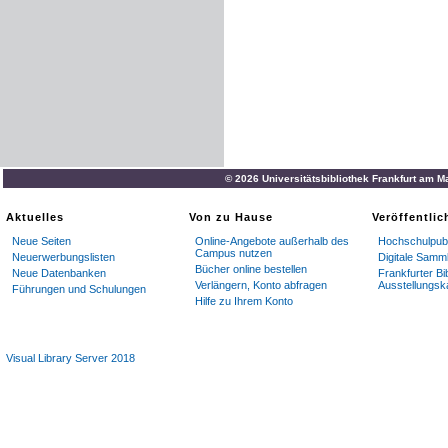
© 2026 Universitätsbibliothek Frankfurt am M
Aktuelles
Von zu Hause
Veröffentli
Neue Seiten
Online-Angebote außerhalb des
Hochschulpubl
Campus nutzen
Neuerwerbungslisten
Digitale Samm
Bücher online bestellen
Neue Datenbanken
Frankfurter Bi
Verlängern, Konto abfragen
Ausstellungsk
Führungen und Schulungen
Hilfe zu Ihrem Konto
Visual Library Server 2018