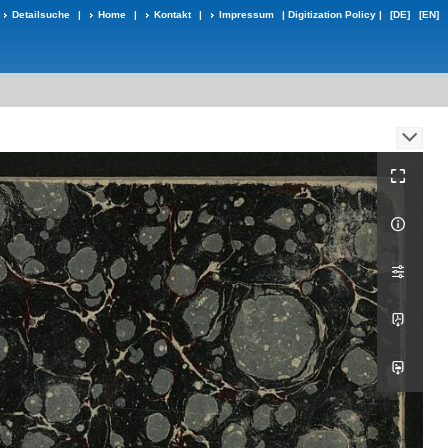
Detailsuche
|
Home
|
Kontakt
|
Impressum
|
Digitization Policy
|
[DE]
[EN]