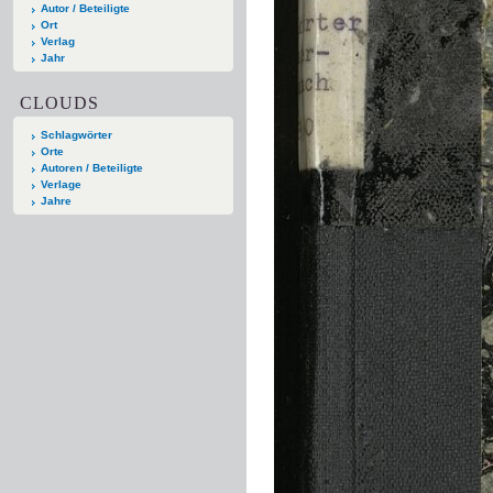
Autor / Beteiligte
Ort
Verlag
Jahr
CLOUDS
Schlagwörter
Orte
Autoren / Beteiligte
Verlage
Jahre