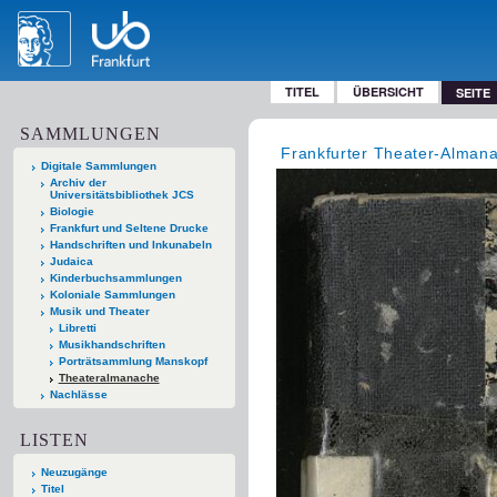
TITEL
ÜBERSICHT
SEITE
SAMMLUNGEN
Frankfurter Theater-Alman
Digitale Sammlungen
Archiv der
Universitätsbibliothek JCS
Biologie
Frankfurt und Seltene Drucke
Handschriften und Inkunabeln
Judaica
Kinderbuchsammlungen
Koloniale Sammlungen
Musik und Theater
Libretti
Musikhandschriften
Porträtsammlung Manskopf
Theateralmanache
Nachlässe
LISTEN
Neuzugänge
Titel