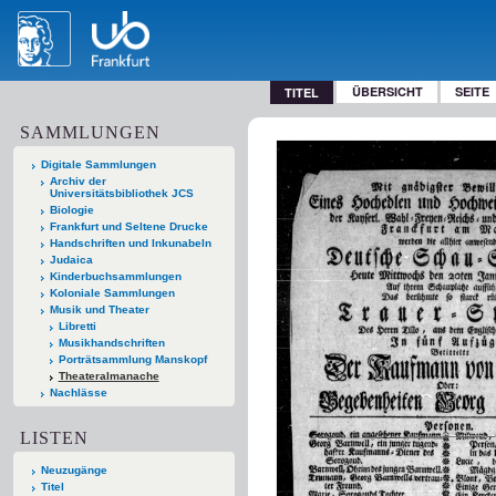
ÜBERSICHT
SEITE
TITEL
SAMMLUNGEN
Digitale Sammlungen
Archiv der
Universitätsbibliothek JCS
Biologie
Frankfurt und Seltene Drucke
Handschriften und Inkunabeln
Judaica
Kinderbuchsammlungen
Koloniale Sammlungen
Musik und Theater
Libretti
Musikhandschriften
Porträtsammlung Manskopf
Theateralmanache
Nachlässe
LISTEN
Neuzugänge
Titel