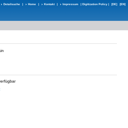
Detailsuche
|
Home
|
Kontakt
|
Impressum
|
Digitization Policy
|
[DE]
[EN]
in
verfügbar
t