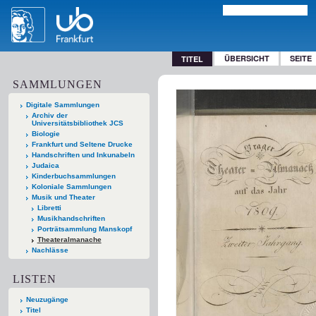
ÜBERSICHT
SEITE
TITEL
SAMMLUNGEN
Digitale Sammlungen
Archiv der
Universitätsbibliothek JCS
Biologie
Frankfurt und Seltene Drucke
Handschriften und Inkunabeln
Judaica
Kinderbuchsammlungen
Koloniale Sammlungen
Musik und Theater
Libretti
Musikhandschriften
Porträtsammlung Manskopf
Theateralmanache
Nachlässe
LISTEN
Neuzugänge
Titel