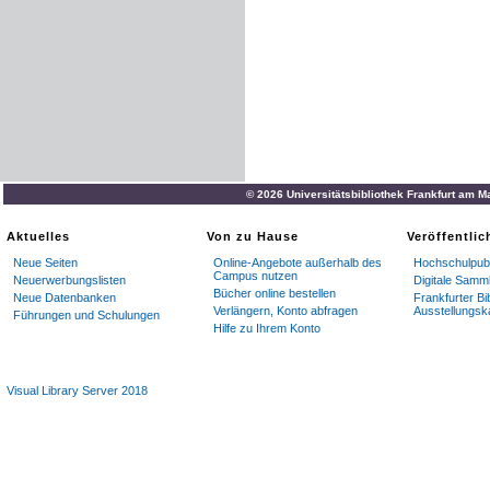
© 2026 Universitätsbibliothek Frankfurt am M
Aktuelles
Von zu Hause
Veröffentli
Neue Seiten
Online-Angebote außerhalb des
Hochschulpubl
Campus nutzen
Neuerwerbungslisten
Digitale Samm
Bücher online bestellen
Neue Datenbanken
Frankfurter Bi
Verlängern, Konto abfragen
Ausstellungsk
Führungen und Schulungen
Hilfe zu Ihrem Konto
Visual Library Server 2018