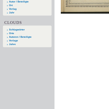
Autor / Beteiligte
Ort
Verlag
Jahr
CLOUDS
Schlagwörter
Orte
Autoren / Beteiligte
Verlage
Jahre