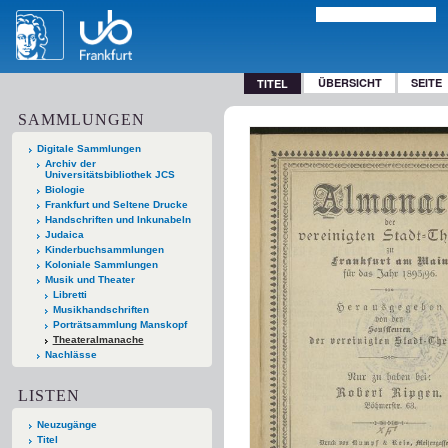
ÜBERSICHT
SEITE
TITEL
SAMMLUNGEN
Digitale Sammlungen
Archiv der
Universitätsbibliothek JCS
Biologie
Frankfurt und Seltene Drucke
Handschriften und Inkunabeln
Judaica
Kinderbuchsammlungen
Koloniale Sammlungen
Musik und Theater
Libretti
Musikhandschriften
Porträtsammlung Manskopf
Theateralmanache
Nachlässe
LISTEN
Neuzugänge
Titel