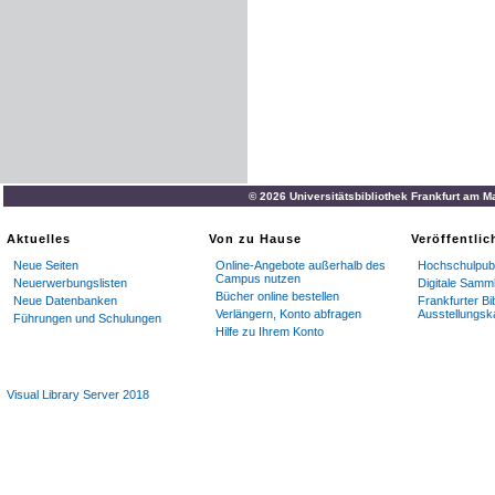
© 2026 Universitätsbibliothek Frankfurt am M
Aktuelles
Von zu Hause
Veröffentli
Neue Seiten
Online-Angebote außerhalb des
Hochschulpubl
Campus nutzen
Neuerwerbungslisten
Digitale Samm
Bücher online bestellen
Neue Datenbanken
Frankfurter Bi
Verlängern, Konto abfragen
Ausstellungsk
Führungen und Schulungen
Hilfe zu Ihrem Konto
Visual Library Server 2018