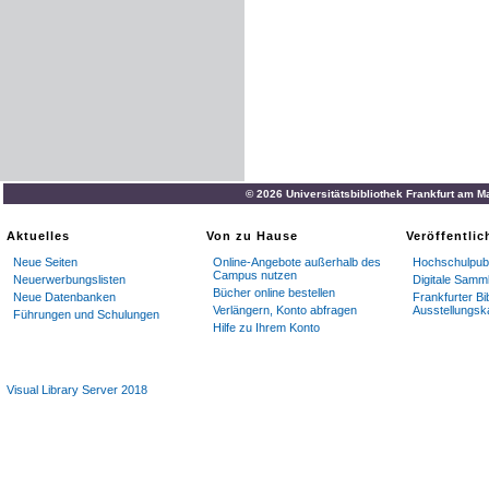
© 2026 Universitätsbibliothek Frankfurt am M
Aktuelles
Von zu Hause
Veröffentli
Neue Seiten
Online-Angebote außerhalb des
Hochschulpubl
Campus nutzen
Neuerwerbungslisten
Digitale Samm
Bücher online bestellen
Neue Datenbanken
Frankfurter Bi
Verlängern, Konto abfragen
Ausstellungsk
Führungen und Schulungen
Hilfe zu Ihrem Konto
Visual Library Server 2018