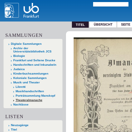
ÜBERSICHT
SEITE
TITEL
SAMMLUNGEN
Digitale Sammlungen
Archiv der
Universitätsbibliothek JCS
Biologie
Frankfurt und Seltene Drucke
Handschriften und Inkunabeln
Judaica
Kinderbuchsammlungen
Koloniale Sammlungen
Musik und Theater
Libretti
Musikhandschriften
Porträtsammlung Manskopf
Theateralmanache
Nachlässe
LISTEN
Neuzugänge
Titel