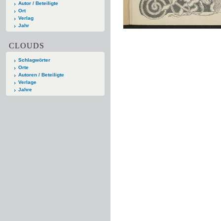
Autor / Beteiligte
Ort
Verlag
Jahr
CLOUDS
Schlagwörter
Orte
Autoren / Beteiligte
Verlage
Jahre