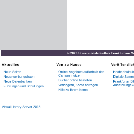
© 2026 Universitätsbibliothek Frankfurt am M
Aktuelles
Von zu Hause
Veröffentli
Neue Seiten
Online-Angebote außerhalb des
Hochschulpubl
Campus nutzen
Neuerwerbungslisten
Digitale Samm
Bücher online bestellen
Neue Datenbanken
Frankfurter Bi
Verlängern, Konto abfragen
Ausstellungsk
Führungen und Schulungen
Hilfe zu Ihrem Konto
Visual Library Server 2018