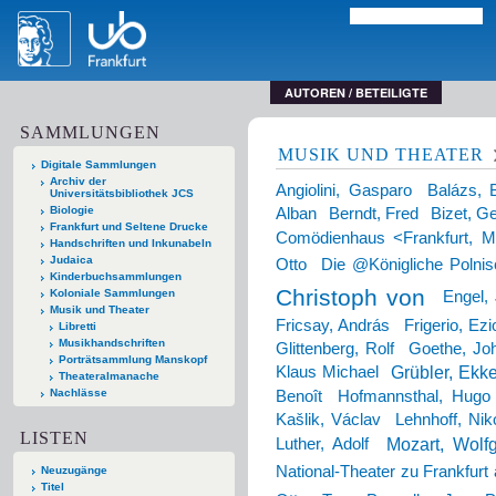
AUTOREN / BETEILIGTE
SAMMLUNGEN
MUSIK UND THEATER
Digitale Sammlungen
Archiv der
Angiolini, Gasparo
Balázs, 
Universitätsbibliothek JCS
Biologie
Alban
Berndt, Fred
Bizet, G
Frankfurt und Seltene Drucke
Comödienhaus <Frankfurt, M
Handschriften und Inkunabeln
Judaica
Otto
Die @Königliche Polnis
Kinderbuchsammlungen
Christoph von
Koloniale Sammlungen
Engel,
Musik und Theater
Fricsay, András
Frigerio, Ezi
Libretti
Musikhandschriften
Glittenberg, Rolf
Goethe, Jo
Porträtsammlung Manskopf
Grübler, Ekk
Klaus Michael
Theateralmanache
Nachlässe
Benoît
Hofmannsthal, Hugo
Kašlik, Václav
Lehnhoff, Nik
LISTEN
Mozart, Wol
Luther, Adolf
National-Theater zu Frankfur
Neuzugänge
Titel