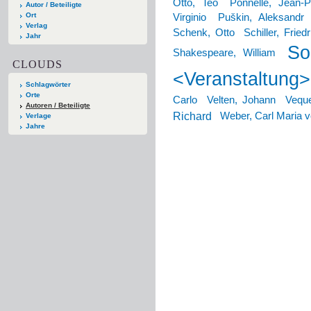
Otto, Teo
Ponnelle, Jean-P
Autor / Beteiligte
Ort
Virginio
Puškin, Aleksandr 
Verlag
Schenk, Otto
Schiller, Friedr
Jahr
So
Shakespeare, William
CLOUDS
<Veranstaltung>
Schlagwörter
Orte
Carlo
Velten, Johann
Vequ
Autoren / Beteiligte
Richard
Weber, Carl Maria 
Verlage
Jahre