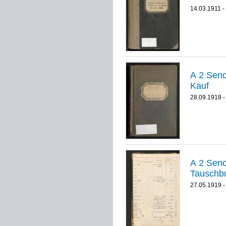
14.03.1911 -
A 2 Senckenber
Kauf
28.09.1918 -
A 2 Senckenbe
Tauschbu
27.05.1919 -