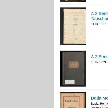
A 2 Senckenbe
Tauschbu
01.04.1927 -
15.07.1929 -
Dada Mer
Baeta, Henri