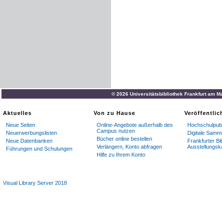
© 2026 Universitätsbibliothek Frankfurt am M
Aktuelles
Von zu Hause
Veröffentli
Neue Seiten
Online-Angebote außerhalb des
Hochschulpubl
Campus nutzen
Neuerwerbungslisten
Digitale Samm
Bücher online bestellen
Neue Datenbanken
Frankfurter Bi
Verlängern, Konto abfragen
Ausstellungsk
Führungen und Schulungen
Hilfe zu Ihrem Konto
Visual Library Server 2018