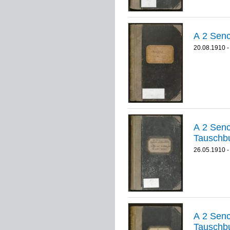
20.08.1910 -
A 2 Senckenbe
Tauschbu
26.05.1910 -
A 2 Senckenbe
Tauschb