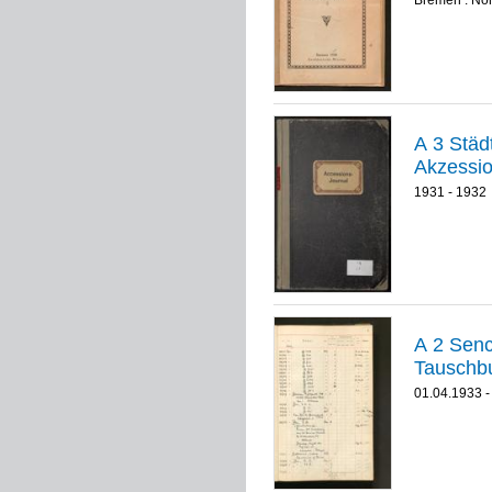
Bremen : No
A 3 Städt
Akzessio
1931 - 1932
A 2 Senckenbe
Tauschbu
01.04.1933 -