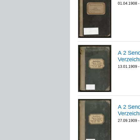
01.04.1908 -
A 2 Senckenberg
Verzeic
13.01.1909 -
A 2 Senckenberg
Verzeich
27.09.1909 -