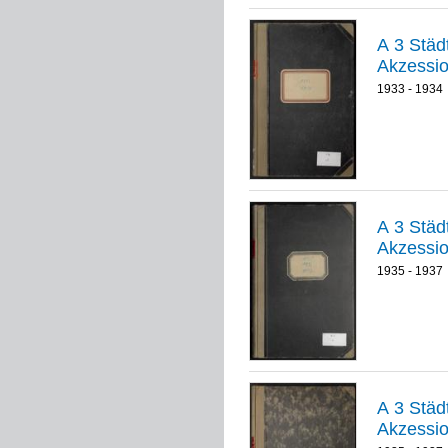
A 3 Städt
Akzessio
1933 - 1934
A 3 Städt
Akzessio
1935 - 1937
A 3 Städt
Akzessio