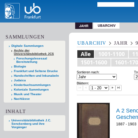
UBARCHIV
JAHR
SAMMLUNGEN
UBARCHIV
JAHR
Digitale Sammlungen
Archiv der
Alle
1001-1100
1
Universitätsbibliothek JCS
Forschungslesesaal
1501-1600
1601-17
Bereitstellung
Biologie
Frankfurt und Seltene Drucke
Sortieren nach:
Tr
Handschriften und Inkunabeln
Judaica
Blättern:
Kinderbuchsammlungen
Koloniale Sammlungen
Musik und Theater
Nachlässe
A 2 Senckenb
INHALT
Geschen
Universitätsbibliothek J.C.
Senckenberg und ihre
1887 - 1903
Vorgänger