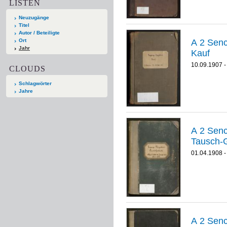
LISTEN
Neuzugänge
Titel
Autor / Beteiligte
A 2 Senckenber
Ort
Jahr
Kauf
10.09.1907 -
CLOUDS
Schlagwörter
Jahre
A 2 Senckenber
Tausch-
01.04.1908 -