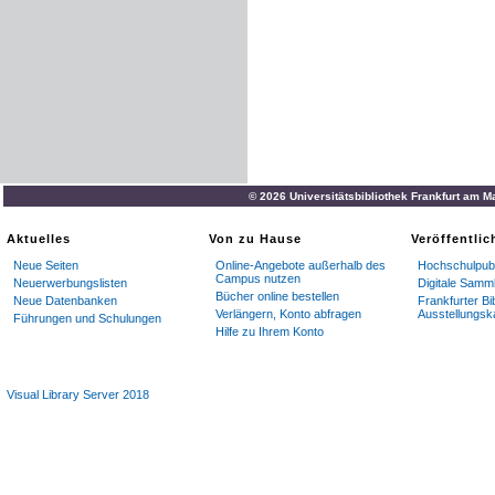
© 2026 Universitätsbibliothek Frankfurt am M
Aktuelles
Von zu Hause
Veröffentli
Neue Seiten
Online-Angebote außerhalb des
Hochschulpubl
Campus nutzen
Neuerwerbungslisten
Digitale Samm
Bücher online bestellen
Neue Datenbanken
Frankfurter Bi
Verlängern, Konto abfragen
Ausstellungsk
Führungen und Schulungen
Hilfe zu Ihrem Konto
Visual Library Server 2018