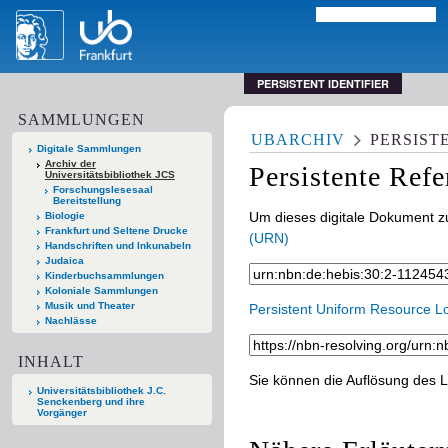
PERSISTENT IDENTIFIER
SAMMLUNGEN
UBARCHIV
PERSIST
Digitale Sammlungen
Archiv der
Persistente Ref
Universitätsbibliothek JCS
Forschungslesesaal
Bereitstellung
Um dieses digitale Dokument zu
Biologie
Frankfurt und Seltene Drucke
(URN)
Handschriften und Inkunabeln
Judaica
Kinderbuchsammlungen
Koloniale Sammlungen
Musik und Theater
Persistent Uniform Resource L
Nachlässe
INHALT
Sie können die Auflösung des L
Universitätsbibliothek J.C.
Senckenberg und ihre
Vorgänger