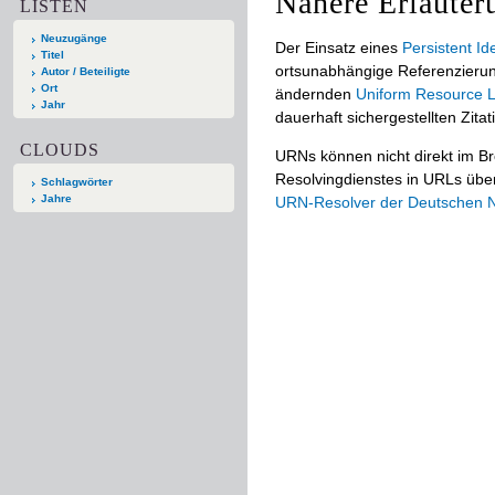
Nähere Erläuter
LISTEN
Neuzugänge
Der Einsatz eines
Persistent Ide
Titel
ortsunabhängige Referenzierun
Autor / Beteiligte
Ort
ändernden
Uniform Resource L
Jahr
dauerhaft sichergestellten Zitat
CLOUDS
URNs können nicht direkt im B
Resolvingdienstes in URLs übers
Schlagwörter
Jahre
URN-Resolver der Deutschen Na