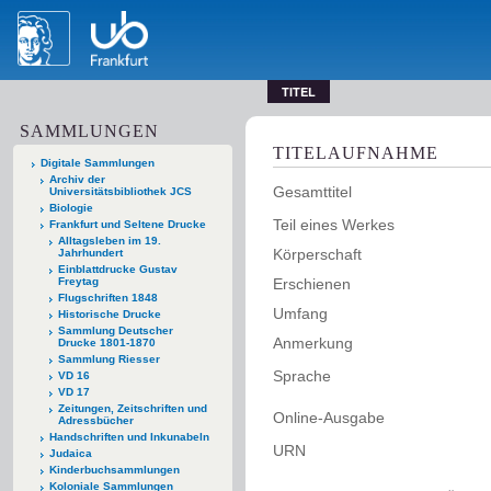
TITEL
SAMMLUNGEN
TITELAUFNAHME
Digitale Sammlungen
Archiv der
Gesamttitel
Universitätsbibliothek JCS
Biologie
Teil eines Werkes
Frankfurt und Seltene Drucke
Alltagsleben im 19.
Körperschaft
Jahrhundert
Einblattdrucke Gustav
Freytag
Erschienen
Flugschriften 1848
Umfang
Historische Drucke
Sammlung Deutscher
Anmerkung
Drucke 1801-1870
Sammlung Riesser
Sprache
VD 16
VD 17
Zeitungen, Zeitschriften und
Online-Ausgabe
Adressbücher
Handschriften und Inkunabeln
URN
Judaica
Kinderbuchsammlungen
Koloniale Sammlungen