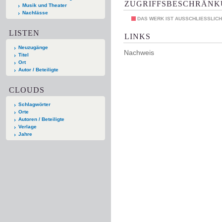
ZUGRIFFSBESCHRÄN
Musik und Theater
Nachlässe
DAS WERK IST AUSSCHLIESSLICH
LISTEN
LINKS
Neuzugänge
Nachweis
Titel
Ort
Autor / Beteiligte
CLOUDS
Schlagwörter
Orte
Autoren / Beteiligte
Verlage
Jahre