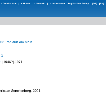
Detailsuche
|
Home
|
Kontakt
|
Impressum
|
Digitization Policy
|
[DE]
[EN]
thek Frankfurt am Main
k
, [1946?]-1971
Christian Senckenberg, 2021