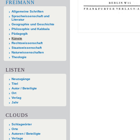
FREIMANN
Allgemeine Schriften
Sprachwissenschaft und
Literatur
Geographie und Geschichte
Philosophie und Kabbala
Pädagogik
Künste
Rechtswissenschaft
Staatswissenschaft
Naturwissenschaften
Theologie
LISTEN
Neuzugänge
Titel
Autor / Beteiligte
Ort
Verlag
Jahr
CLOUDS
Schlagwörter
Orte
Autoren / Beteiligte
Verlage