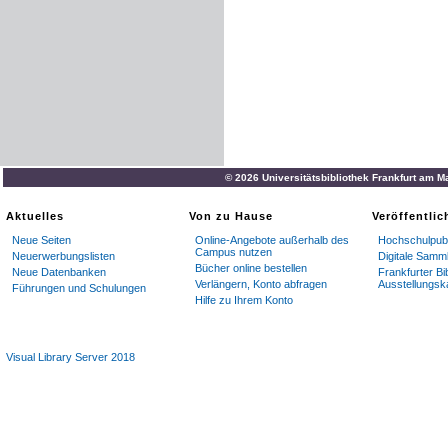
© 2026 Universitätsbibliothek Frankfurt am M
Aktuelles
Von zu Hause
Veröffentli
Neue Seiten
Online-Angebote außerhalb des
Hochschulpubl
Campus nutzen
Neuerwerbungslisten
Digitale Samm
Bücher online bestellen
Neue Datenbanken
Frankfurter Bi
Verlängern, Konto abfragen
Ausstellungsk
Führungen und Schulungen
Hilfe zu Ihrem Konto
Visual Library Server 2018