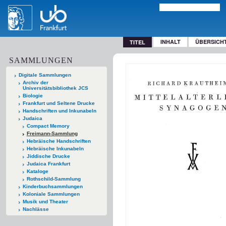
INHALT
ÜBERSICH
TITEL
SAMMLUNGEN
Digitale Sammlungen
Archiv der
Universitätsbibliothek JCS
Biologie
Frankfurt und Seltene Drucke
Handschriften und Inkunabeln
Judaica
Compact Memory
Freimann-Sammlung
Hebräische Handschriften
Hebräische Inkunabeln
Jiddische Drucke
Judaica Frankfurt
Kataloge
Rothschild-Sammlung
Kinderbuchsammlungen
Koloniale Sammlungen
Musik und Theater
Nachlässe