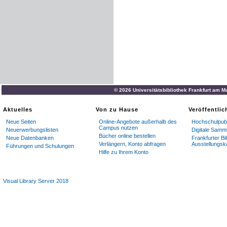
© 2026 Universitätsbibliothek Frankfurt am M
Aktuelles
Von zu Hause
Veröffentli
Neue Seiten
Online-Angebote außerhalb des
Hochschulpubl
Campus nutzen
Neuerwerbungslisten
Digitale Samm
Bücher online bestellen
Neue Datenbanken
Frankfurter Bi
Verlängern, Konto abfragen
Ausstellungsk
Führungen und Schulungen
Hilfe zu Ihrem Konto
Visual Library Server 2018