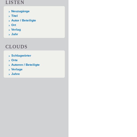
LISTEN
Neuzugänge
Titel
Autor / Beteiligte
Ort
Verlag
Jahr
CLOUDS
Schlagwörter
Orte
Autoren / Beteiligte
Verlage
Jahre