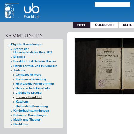
ÜBERSICHT
SEITE
TITEL
SAMMLUNGEN
Digitale Sammlungen
Archiv der
Universitätsbibliothek JCS
Biologie
Frankfurt und Seltene Drucke
Handschriften und Inkunabeln
Judaica
Compact Memory
Freimann-Sammlung
Hebräische Handschriften
Hebräische Inkunabeln
Jiddische Drucke
Judaica Frankfurt
Kataloge
Rothschild-Sammlung
Kinderbuchsammlungen
Koloniale Sammlungen
Musik und Theater
Nachlässe