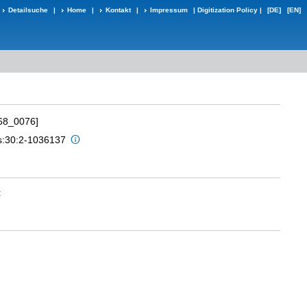
Detailsuche
|
Home
|
Kontakt
|
Impressum
|
Digitization Policy
|
[DE]
[EN]
68_0076]
is:30:2-1036137
t