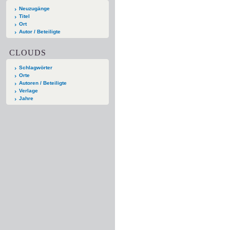
Neuzugänge
Titel
Ort
Autor / Beteiligte
CLOUDS
Schlagwörter
Orte
Autoren / Beteiligte
Verlage
Jahre