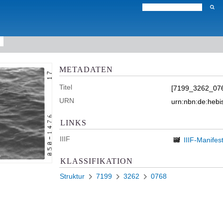
METADATEN
Titel
[7199_3262_07
URN
urn:nbn:de:heb
LINKS
IIIF
IIIF-Manifes
KLASSIFIKATION
Struktur
7199
3262
0768