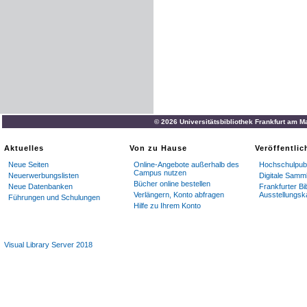
© 2026 Universitätsbibliothek Frankfurt am M
Aktuelles
Von zu Hause
Veröffentli
Neue Seiten
Online-Angebote außerhalb des
Hochschulpubl
Campus nutzen
Neuerwerbungslisten
Digitale Samm
Bücher online bestellen
Neue Datenbanken
Frankfurter Bi
Verlängern, Konto abfragen
Ausstellungsk
Führungen und Schulungen
Hilfe zu Ihrem Konto
Visual Library Server 2018