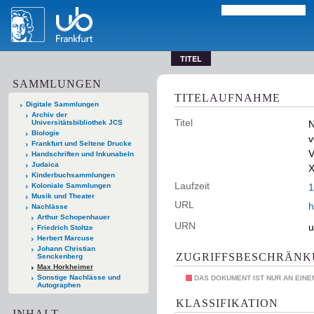
TITEL
SAMMLUNGEN
TITELAUFNAHME
Digitale Sammlungen
Archiv der
Titel
Universitätsbibliothek JCS
N
Biologie
v
Frankfurt und Seltene Drucke
V
Handschriften und Inkunabeln
Judaica
X
Kinderbuchsammlungen
Laufzeit
Koloniale Sammlungen
1
Musik und Theater
URL
h
Nachlässe
Arthur Schopenhauer
URN
u
Friedrich Stoltze
Herbert Marcuse
Johann Christian
ZUGRIFFSBESCHRÄN
Senckenberg
Max Horkheimer
Sonstige Nachlässe und
DAS DOKUMENT IST NUR AN EIN
Autographen
KLASSIFIKATION
INHALT