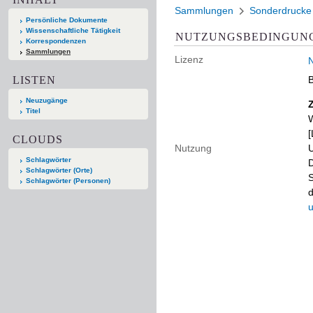
Sammlungen
Sonderdrucke
Persönliche Dokumente
Wissenschaftliche Tätigkeit
NUTZUNGSBEDINGUN
Korrespondenzen
Sammlungen
Lizenz
N
LISTEN
B
Neuzugänge
Titel
W
[
CLOUDS
Nutzung
U
Schlagwörter
D
Schlagwörter (Orte)
S
Schlagwörter (Personen)
d
u