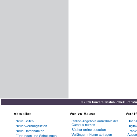
© 2026 Universitätsbibliothek Frankf
Aktuelles
Von zu Hause
Veröf
Neue Seiten
Online-Angebote außerhalb des
Hochs
Campus nutzen
Neuerwerbungslisten
Digit
Bücher online bestellen
Neue Datenbanken
Frankf
Verlängern, Konto abfragen
Ausste
Führungen und Schulungen