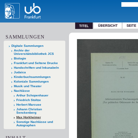
ÜBERSICHT
SEITE
TITEL
SAMMLUNGEN
Digitale Sammlungen
Archiv der
Universitätsbibliothek JCS
Biologie
Frankfurt und Seltene Drucke
Handschriften und Inkunabeln
Judaica
Kinderbuchsammlungen
Koloniale Sammlungen
Musik und Theater
Nachlässe
Arthur Schopenhauer
Friedrich Stoltze
Herbert Marcuse
Johann Christian
Senckenberg
Max Horkheimer
Sonstige Nachlässe und
Autographen
INHALT