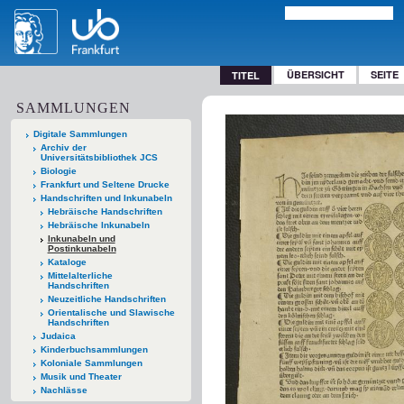
ÜBERSICHT
SEITE
TITEL
SAMMLUNGEN
Digitale Sammlungen
Archiv der
Universitätsbibliothek JCS
Biologie
Frankfurt und Seltene Drucke
Handschriften und Inkunabeln
Hebräische Handschriften
Hebräische Inkunabeln
Inkunabeln und
Postinkunabeln
Kataloge
Mittelalterliche
Handschriften
Neuzeitliche Handschriften
Orientalische und Slawische
Handschriften
Judaica
Kinderbuchsammlungen
Koloniale Sammlungen
Musik und Theater
Nachlässe