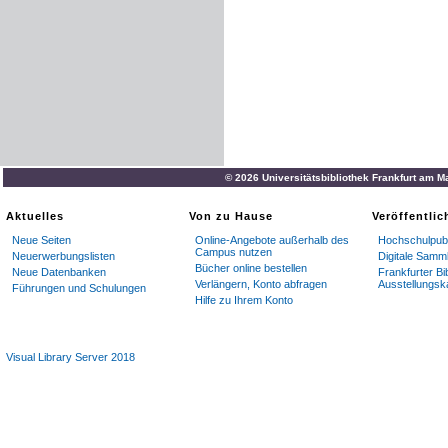
© 2026 Universitätsbibliothek Frankfurt am M
Aktuelles
Von zu Hause
Veröffentli
Neue Seiten
Online-Angebote außerhalb des
Hochschulpubl
Campus nutzen
Neuerwerbungslisten
Digitale Samm
Bücher online bestellen
Neue Datenbanken
Frankfurter Bi
Verlängern, Konto abfragen
Ausstellungsk
Führungen und Schulungen
Hilfe zu Ihrem Konto
Visual Library Server 2018