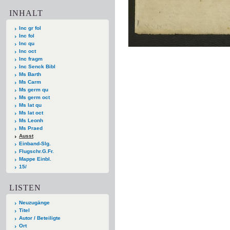
INHALT
Inc gr fol
Inc fol
Inc qu
Inc oct
Inc fragm
Inc Senck Bibl
Ms Barth
Ms Carm
Ms germ qu
Ms germ oct
Ms lat qu
Ms lat oct
Ms Leonh
Ms Praed
Ausst
Einband-Slg.
Flugschr.G.Fr.
Mappe Einbl.
15/
LISTEN
Neuzugänge
Titel
Autor / Beteiligte
Ort