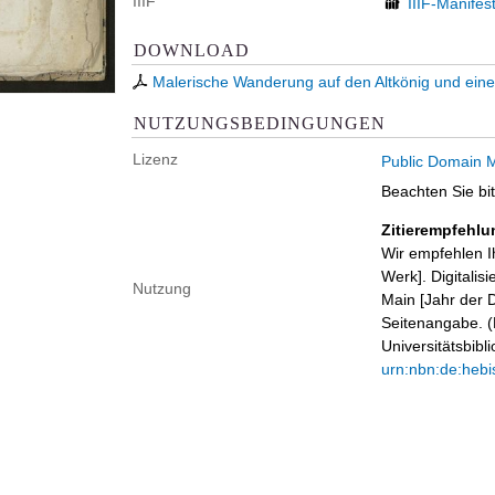
IIIF
IIIF-Manifes
DOWNLOAD
Malerische Wanderung auf den Altkönig und ei
NUTZUNGSBEDINGUNGEN
Lizenz
Public Domain M
Beachten Sie bi
Zitierempfehlu
Wir empfehlen I
Werk]. Digitalis
Nutzung
Main [Jahr der D
Seitenangabe. (B
Universitätsbib
urn:nbn:de:hebi