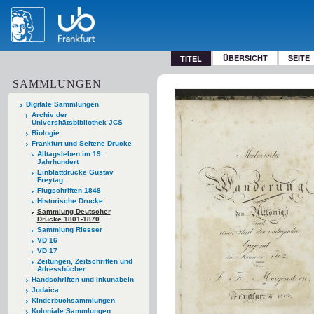
ÜBERSICHT
SEITE
TITEL
SAMMLUNGEN
Digitale Sammlungen
Archiv der
Universitätsbibliothek JCS
Biologie
Frankfurt und Seltene Drucke
Alltagsleben im 19.
Jahrhundert
Einblattdrucke Gustav
Freytag
Flugschriften 1848
Historische Drucke
Sammlung Deutscher
Drucke 1801-1870
Sammlung Riesser
VD 16
VD 17
Zeitungen, Zeitschriften und
Adressbücher
Handschriften und Inkunabeln
Judaica
Kinderbuchsammlungen
Koloniale Sammlungen