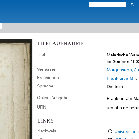
TITELAUFNAHME
Titel
Malerische Wand
im Sommer 180
Verfasser
Morgenstern, Jo
Erschienen
Frankfurt a.M.
:
Sprache
Deutsch
Online-Ausgabe
Frankfurt am Ma
URN
urn:nbn:de:heb
LINKS
Nachweis
Universitaet