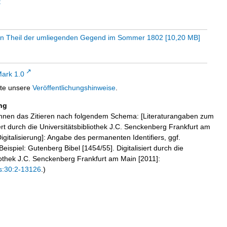
t
nen Theil der umliegenden Gegend im Sommer 1802
[
10,20 MB
]
ark 1.0
tte unsere
Veröffentlichungshinweise
.
ng
hnen das Zitieren nach folgendem Schema: [Literaturangaben zum
iert durch die Universitätsbibliothek J.C. Senckenberg Frankfurt am
igitalisierung]: Angabe des permanenten Identifiers, ggf.
eispiel: Gutenberg Bibel [1454/55]. Digitalisiert durch die
liothek J.C. Senckenberg Frankfurt am Main [2011]:
s:30:2-13126
.)