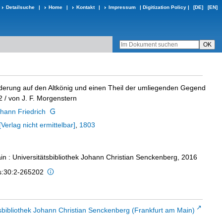
Detailsuche
|
Home
|
Kontakt
|
Impressum
|
Digitization Policy
|
[DE]
[EN]
erung auf den Altkönig und einen Theil der umliegenden Gegend
2
/ von J. F. Morgenstern
hann Friedrich
[Verlag nicht ermittelbar]
,
1803
in : Universitätsbibliothek Johann Christian Senckenberg, 2016
is:30:2-265202
sbibliothek Johann Christian Senckenberg (Frankfurt am Main)